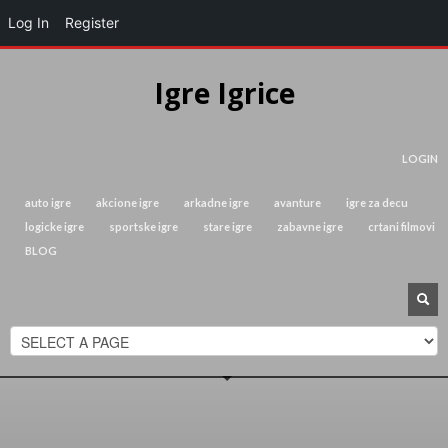
Log In
Register
Igre Igrice
LOGIN
auto igre
akcione igre
arkadne igre
avanture
igre za decu
logicke igre
sportske igre
stare igre
zabavne igre
crtani filmovi
BLOG