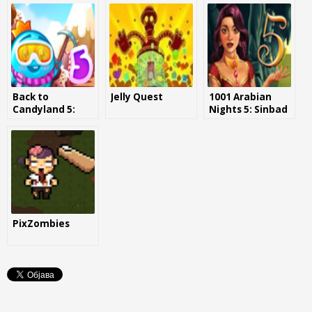
Back to
Jelly Quest
1001 Arabian
Candyland 5:
Nights 5: Sinbad
Choco Mountain
the Seaman
PixZombies