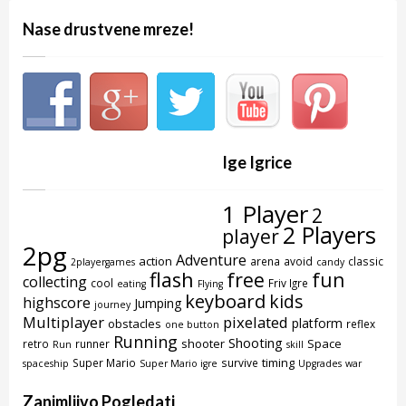
Nase drustvene mreze!
Ige Igrice
1 Player
2
2 Players
player
2pg
Adventure
action
arena
avoid
classic
2playergames
candy
flash
free
fun
collecting
cool
Friv Igre
eating
Flying
keyboard
kids
highscore
Jumping
journey
Multiplayer
pixelated
platform
obstacles
reflex
one button
Running
Shooting
shooter
Space
retro
runner
Run
skill
timing
Super Mario
survive
spaceship
Super Mario igre
Upgrades
war
Zanimljivo Pogledati