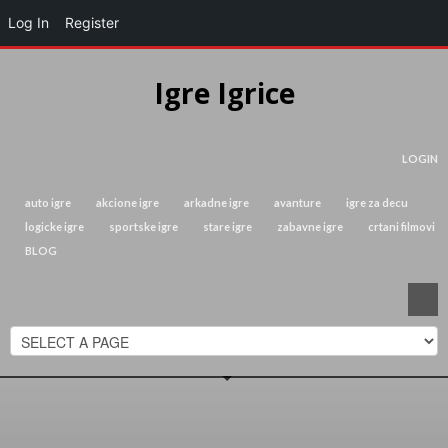
Log In
Register
Igre Igrice
LOGIN
auto igre
akcione igre
arkadne igre
avanture
igre za decu
logicke igre
sportske igre
stare igre
zabavne igre
crtani filmovi
BLOG