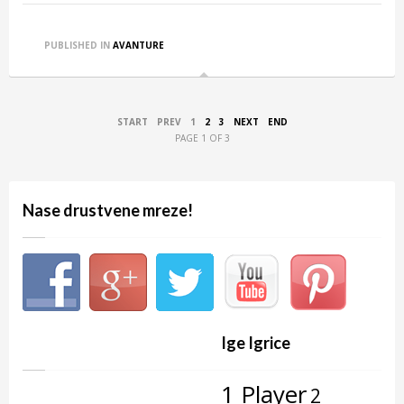
PUBLISHED IN
AVANTURE
START
PREV
1
2
3
NEXT
END
PAGE 1 OF 3
Nase drustvene mreze!
Ige Igrice
1 Player
2