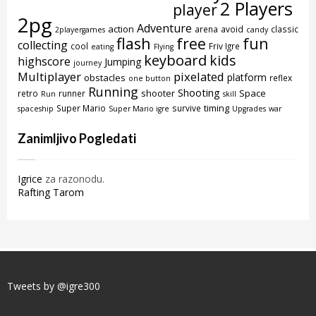
2 Players
player
2pg
Adventure
action
arena
avoid
classic
2playergames
candy
flash
free
fun
collecting
cool
Friv Igre
eating
Flying
keyboard
kids
highscore
Jumping
journey
Multiplayer
pixelated
platform
obstacles
reflex
one button
Running
Shooting
shooter
Space
retro
runner
Run
skill
timing
Super Mario
survive
spaceship
Super Mario igre
Upgrades
war
Zanimljivo Pogledati
Igrice
za razonodu.
Rafting Tarom
Tweets by @igre300