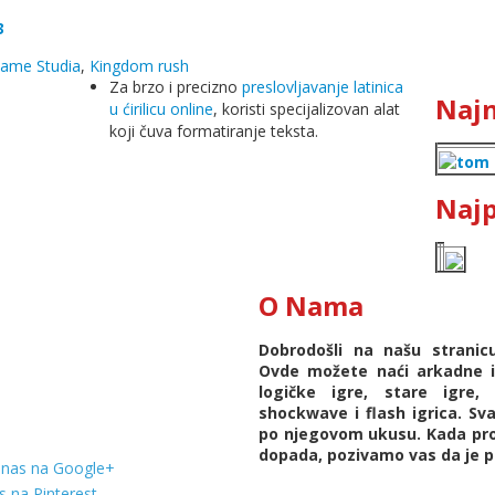
3
Game Studia
,
Kingdom rush
Za brzo i precizno
preslovljavanje latinica
Najn
u ćirilicu online
, koristi specijalizovan alat
koji čuva formatiranje teksta.
Najp
O Nama
Dobrodošli na našu strani
Ovde možete naći arkadne ig
logičke igre, stare igre, 
shockwave i flash igrica. S
po njegovom ukusu. Kada pro
dopada, pozivamo vas da je po