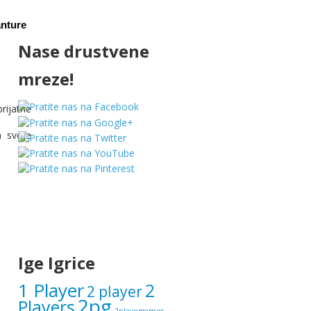
nture
Nase drustvene
mreze!
rijatne
a svoje
Ige Igrice
1 Player
2
2 player
2pg
Players