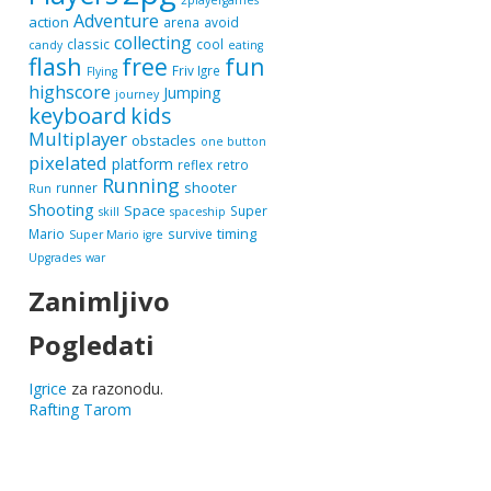
2playergames
Adventure
action
arena
avoid
collecting
classic
cool
candy
eating
flash
free
fun
Friv Igre
Flying
highscore
Jumping
journey
keyboard
kids
Multiplayer
obstacles
one button
pixelated
platform
reflex
retro
Running
shooter
runner
Run
Shooting
Space
Super
skill
spaceship
timing
Mario
survive
Super Mario igre
Upgrades
war
Zanimljivo
Pogledati
Igrice
za razonodu.
Rafting Tarom