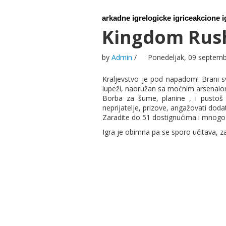
arkadne igre
logicke igrice
akcione i
Kingdom Rus
by
Admin
/
Ponedeljak, 09 septem
Kraljevstvo je pod napadom! Brani sv
lupeži, naoružan sa moćnim arsenalo
Borba za šume, planine , i pustoš 
neprijatelje, prizove, angažovati doda
Zaradite do 51 dostignućima i mnogo v
Igra je obimna pa se sporo učitava, za