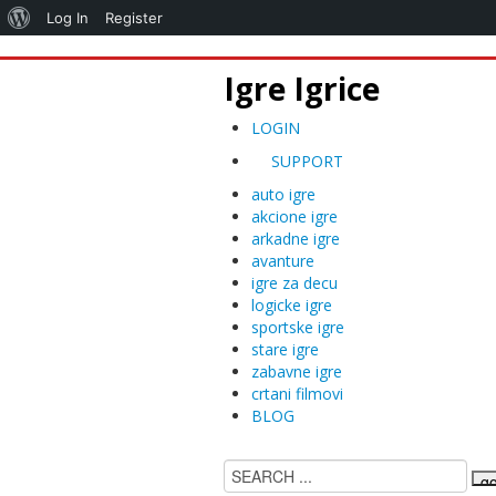
O
Log In
Register
Vordpresu
Igre Igrice
LOGIN
SUPPORT
auto igre
akcione igre
arkadne igre
avanture
igre za decu
logicke igre
sportske igre
stare igre
zabavne igre
crtani filmovi
BLOG