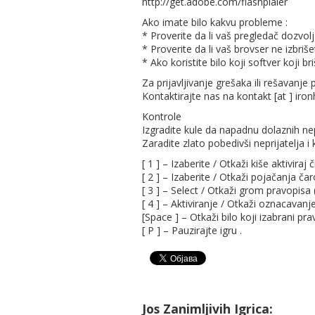
http://get.adobe.com/flashplaier
Ako imate bilo kakvu probleme :
* Proverite da li vaš pregledač dozvolj
* Proverite da li vaš brovser ne izbriše
* Ako koristite bilo koji softver koji b
Za prijavljivanje grešaka ili rešavanje
Kontaktirajte nas na kontakt [at ] i
Kontrole
Izgradite kule da napadnu dolaznih nepr
Zaradite zlato pobedivši neprijatelja i k
[ 1 ] – Izaberite / Otkaži kiše aktiviraj či
[ 2 ] – Izaberite / Otkaži pojačanja čaro
[ 3 ] – Select / Otkaži grom pravopis
[ 4 ] – Aktiviranje / Otkaži oznacavanje
[Space ] – Otkaži bilo koji izabrani pra
[ P ] – Pauzirajte igru .
Jos Zanimljivih Igrica: