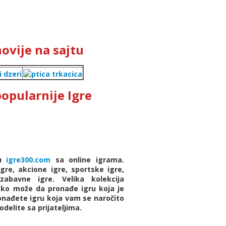
ovije na sajtu
opularnije Igre
cu
igre300.com
sa online igrama.
re, akcione igre, sportske igre,
zabavne igre. Velika kolekcija
vako može da pronađe igru koja je
nađete igru koja vam se naročito
delite sa prijateljima.