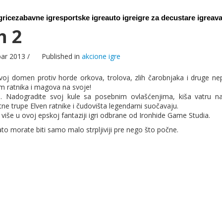
grice
zabavne igre
sportske igre
auto igre
igre za decu
stare igre
ava
h 2
bar 2013
/
Published in
akcione igre
oj domen protiv horde orkova, trolova, zlih čarobnjaka i druge nep
m ratnika i magova na svoje!
. Nadogradite svoj kule sa posebnim ovlašćenjima, kiša vatru n
tne trupe Elven ratnike i čudovišta legendarni suočavaju.
iše u ovoj epskoj fantaziji igri odbrane od Ironhide Game Studia.
to morate biti samo malo strpljiviji pre nego što počne.