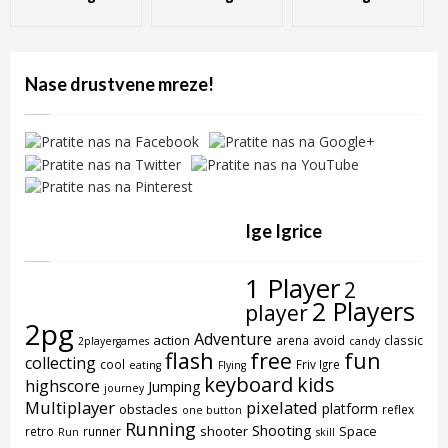
Nase drustvene mreze!
Ige Igrice
1 Player
2
2 Players
player
2pg
Adventure
action
arena
avoid
classic
2playergames
candy
flash
free
fun
collecting
cool
Friv Igre
eating
Flying
keyboard
kids
highscore
Jumping
journey
Multiplayer
pixelated
platform
obstacles
reflex
one button
Running
Shooting
shooter
Space
retro
runner
Run
skill