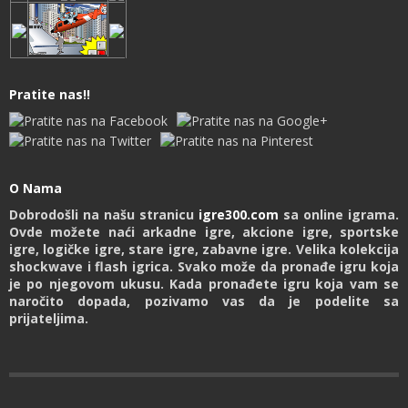
Pratite nas!!
O Nama
Dobrodošli na našu stranicu
igre300.com
sa online igrama.
Ovde možete naći arkadne igre, akcione igre, sportske
igre, logičke igre, stare igre, zabavne igre. Velika kolekcija
shockwave i flash igrica. Svako može da pronađe igru koja
je po njegovom ukusu. Kada pronađete igru koja vam se
naročito dopada, pozivamo vas da je podelite sa
prijateljima.