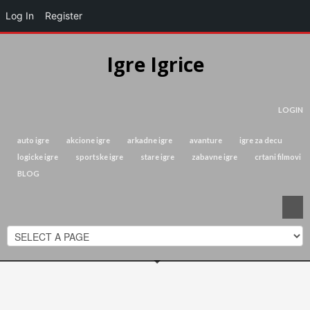
Log In
Register
Igre Igrice
LOGIN
auto igre
akcione igre
arkadne igre
avanture
igre za decu
logicke igre
sportske igre
stare igre
zabavne igre
crtani filmovi
BLOG