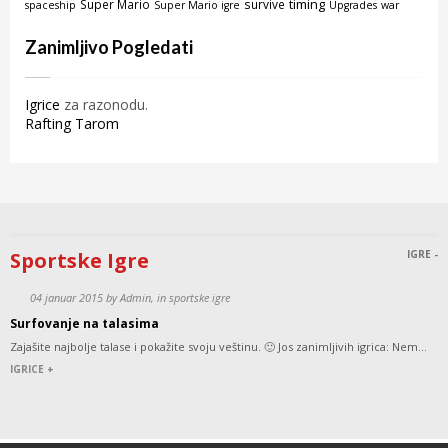
timing
Super Mario
survive
spaceship
Super Mario igre
Upgrades
war
Zanimljivo Pogledati
Igrice
za razonodu.
Rafting Tarom
Sportske Igre
IGRE -
04 januar 2015 by Admin, in sportske igre
Surfovanje na talasima
Zajašite najbolje talase i pokažite svoju veštinu. 🙂 Jos zanimljivih igrica: Nem...
IGRICE +