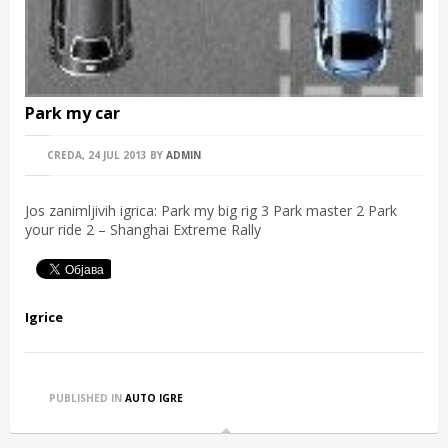
Park my car
CREDA, 24 JUL 2013
BY
ADMIN
Jos zanimljivih igrica: Park my big rig 3 Park master 2 Park
your ride 2 – Shanghai Extreme Rally
Igrice
PUBLISHED IN
AUTO IGRE