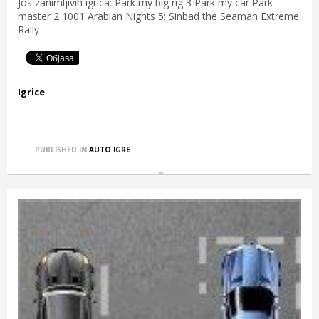
Jos zanimljivih igrica: Park my big rig 3 Park my car Park
master 2 1001 Arabian Nights 5: Sinbad the Seaman Extreme
Rally
Igrice
PUBLISHED IN
AUTO IGRE