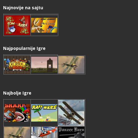
Najnovije na sajtu
Najpopularnije Igre
Najbolje Igre