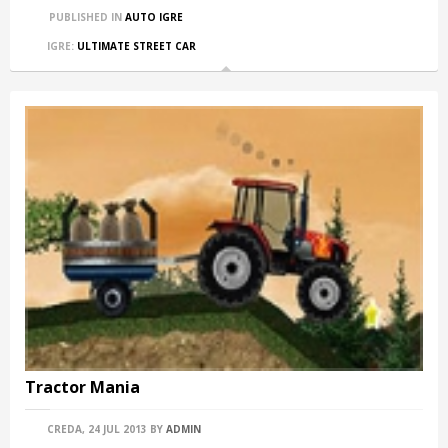
PUBLISHED IN
AUTO IGRE
IGRE:
ULTIMATE STREET CAR
Tractor Mania
CREDA, 24 JUL 2013
BY
ADMIN