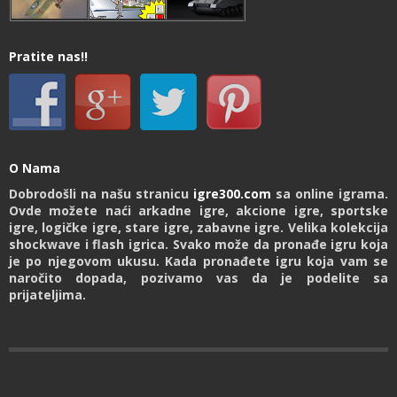
Pratite nas!!
O Nama
Dobrodošli na našu stranicu
igre300.com
sa online igrama.
Ovde možete naći arkadne igre, akcione igre, sportske
igre, logičke igre, stare igre, zabavne igre. Velika kolekcija
shockwave i flash igrica. Svako može da pronađe igru koja
je po njegovom ukusu. Kada pronađete igru koja vam se
naročito dopada, pozivamo vas da je podelite sa
prijateljima.