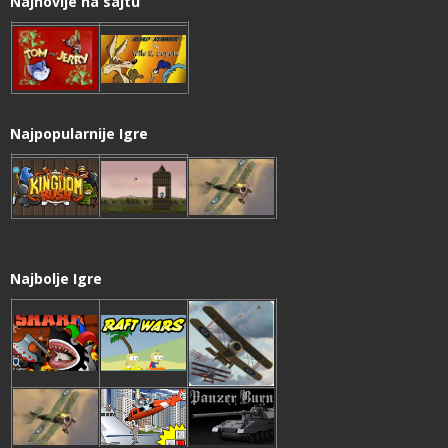
Najnovije na sajtu
Najpopularnije Igre
Najbolje Igre