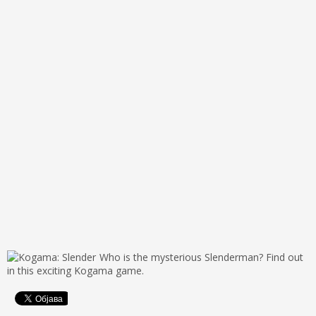
Who is the mysterious Slenderman? Find out
in this exciting Kogama game.