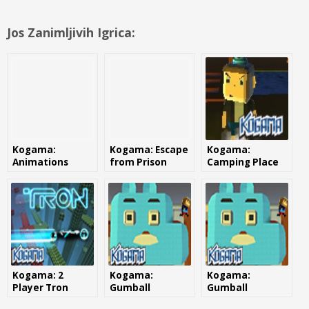
Jos Zanimljivih Igrica:
Kogama:
Kogama: Escape
Kogama:
Animations
from Prison
Camping Place
Kogama: 2
Kogama:
Kogama:
Player Tron
Gumball
Gumball