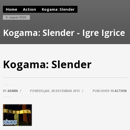
Home
Action
Kogama: Slender
6. avgust 2026.
Kogama: Slender - Igre Igrice
Kogama: Slender
BY
ADMIN
/
PONEDELJAK, 28 DECEMBAR 2015
/
PUBLISHED IN
ACTION