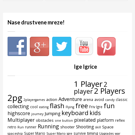
Simulator
Commodore 64
Nase drustvene mreze!
Ige Igrice
1 Player
2
2 Players
player
2pg
Adventure
action
arena
avoid
classic
2playergames
candy
flash
free
fun
collecting
cool
Friv Igre
eating
Flying
keyboard
kids
highscore
Jumping
journey
Multiplayer
pixelated
platform
obstacles
reflex
one button
Running
Shooting
shooter
Space
retro
runner
Run
skill
timing
Super Mario
survive
spaceship
Super Mario igre
Upgrades
war