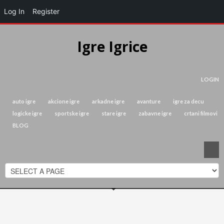
Log In
Register
Igre Igrice
LOGIN
auto igre
akcione igre
arkadne igre
avanture
igre za decu
logicke igre
sportske igre
stare igre
zabavne igre
crtani filmovi
BLOG