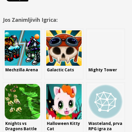
Jos Zanimljivih Igrica:
Mechzilla Arena
Galactic Cats
Mighty Tower
Knights vs
Halloween Kitty
Wasteland, prva
Dragons Battle
Cat
RPG igra za