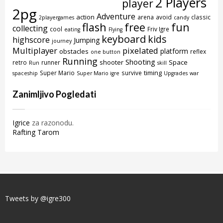
2 Players
player
2pg
Adventure
action
arena
avoid
classic
2playergames
candy
flash
free
fun
collecting
cool
Friv Igre
eating
Flying
keyboard
kids
highscore
Jumping
journey
Multiplayer
pixelated
platform
obstacles
reflex
one button
Running
Shooting
shooter
Space
retro
runner
Run
skill
timing
Super Mario
survive
spaceship
Super Mario igre
Upgrades
war
Zanimljivo Pogledati
Igrice
za razonodu.
Rafting Tarom
Tweets by @igre300