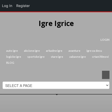
Log In
Register
Igre Igrice
LOGIN
auto igre
akcione igre
arkadne igre
avanture
igre za decu
logicke igre
sportske igre
stare igre
zabavne igre
crtani filmovi
BLOG