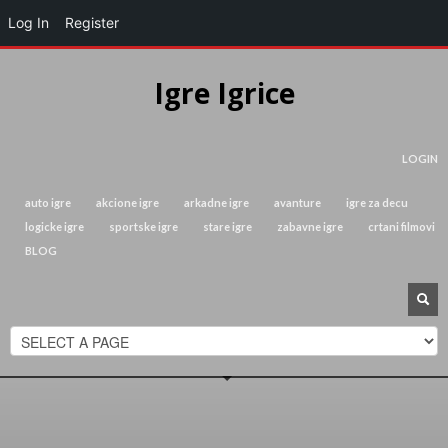
Log In
Register
Igre Igrice
LOGIN
auto igre
akcione igre
arkadne igre
avanture
igre za decu
logicke igre
sportske igre
stare igre
zabavne igre
crtani filmovi
BLOG