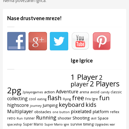
Nema povezanih igrica.
Nase drustvene mreze!
Ige Igrice
1 Player
2
2 Players
player
2pg
Adventure
action
arena
avoid
classic
2playergames
candy
flash
free
fun
collecting
cool
Friv Igre
eating
Flying
keyboard
kids
highscore
Jumping
journey
Multiplayer
pixelated
platform
obstacles
reflex
one button
Running
Shooting
shooter
Space
retro
runner
Run
skill
timing
Super Mario
survive
spaceship
Super Mario igre
Upgrades
war