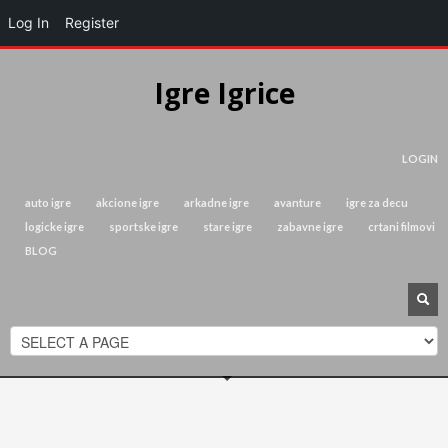
Log In
Register
Igre Igrice
LOGIN
auto igre
akcione igre
arkadne igre
avanture
igre za decu
logicke igre
sportske igre
stare igre
zabavne igre
crtani filmovi
BLOG