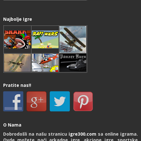
Najbolje Igre
Pratite nas!!
O Nama
Dobrodošli na našu stranicu
igre300.com
sa online igrama.
Ovde možete naći arkadne igre, akcione igre, sportske