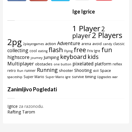
Ige Igrice
1 Player
2
2 Players
player
2pg
Adventure
action
arena
avoid
classic
2playergames
candy
flash
free
fun
collecting
cool
Friv Igre
eating
Flying
keyboard
kids
highscore
Jumping
journey
Multiplayer
pixelated
platform
obstacles
reflex
one button
Running
Shooting
shooter
Space
retro
runner
Run
skill
timing
Super Mario
survive
spaceship
Super Mario igre
Upgrades
war
Zanimljivo Pogledati
Igrice
za razonodu.
Rafting Tarom