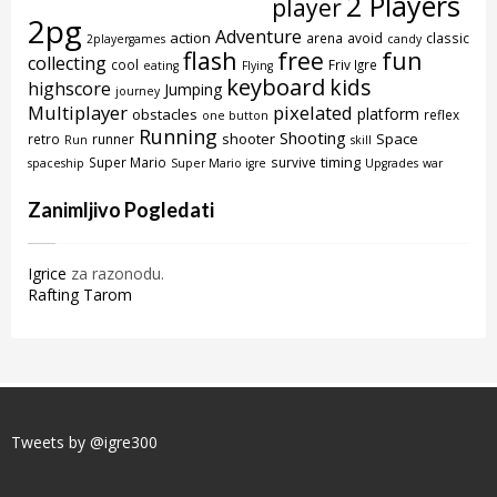
2 Players
player
2pg
Adventure
action
arena
avoid
classic
2playergames
candy
flash
free
fun
collecting
cool
Friv Igre
eating
Flying
keyboard
kids
highscore
Jumping
journey
Multiplayer
pixelated
platform
obstacles
reflex
one button
Running
Shooting
shooter
Space
retro
runner
Run
skill
timing
Super Mario
survive
spaceship
Super Mario igre
Upgrades
war
Zanimljivo Pogledati
Igrice
za razonodu.
Rafting Tarom
Tweets by @igre300