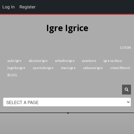
Log In
Register
Igre Igrice
LOGIN
auto igre
akcione igre
arkadne igre
avanture
igre za decu
logicke igre
sportske igre
stare igre
zabavne igre
crtani filmovi
BLOG