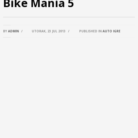
Bike Mania 5
BY
ADMIN
/
UTORAK, 23 JUL 2013
/
PUBLISHED IN
AUTO IGRE