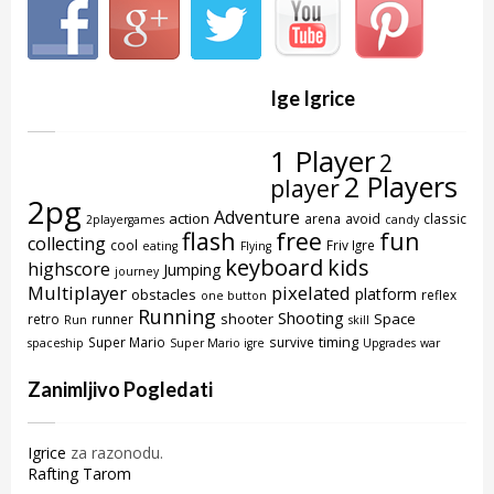
Ige Igrice
1 Player
2
2 Players
player
2pg
Adventure
action
arena
avoid
classic
2playergames
candy
flash
free
fun
collecting
cool
Friv Igre
eating
Flying
keyboard
kids
highscore
Jumping
journey
Multiplayer
pixelated
platform
obstacles
reflex
one button
Running
Shooting
shooter
Space
retro
runner
Run
skill
timing
Super Mario
survive
spaceship
Super Mario igre
Upgrades
war
Zanimljivo Pogledati
Igrice
za razonodu.
Rafting Tarom