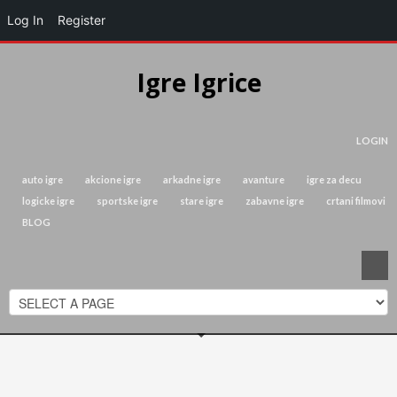
Log In
Register
Igre Igrice
LOGIN
auto igre
akcione igre
arkadne igre
avanture
igre za decu
logicke igre
sportske igre
stare igre
zabavne igre
crtani filmovi
BLOG