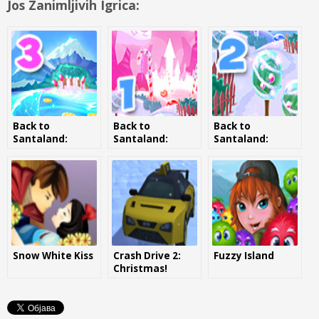
Jos Zanimljivih Igrica:
Back to
Back to
Back to
Santaland:
Santaland:
Santaland:
Merry Christmas
Christmas is
Winter Holidays
Coming
Snow White Kiss
Crash Drive 2:
Fuzzy Island
Christmas!