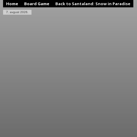
Home
Board Game
Back to Santaland: Snow in Paradise
7. avgust 2026.