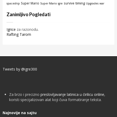
timing
Super Mario
survive
spaceship
Super Mario igre
Upgrades
war
Zanimljivo Pogledati
Igrice
za razonodu.
Rafting Tarom
Tweets by @igre300
Za brzo i precizno
preslovljavanje latinica u ćirilicu online
,
koristi specijalizovan alat koji čuva formatiranje teksta.
Najnovije na sajtu