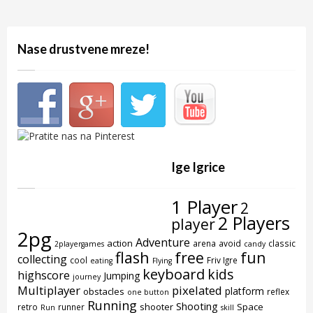
Nase drustvene mreze!
Ige Igrice
1 Player
2
2 Players
player
2pg
Adventure
action
arena
avoid
classic
2playergames
candy
flash
free
fun
collecting
cool
Friv Igre
eating
Flying
keyboard
kids
highscore
Jumping
journey
Multiplayer
pixelated
platform
obstacles
reflex
one button
Running
Shooting
shooter
Space
retro
runner
Run
skill