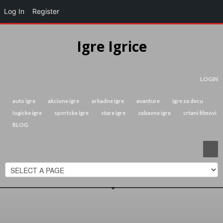
Log In
Register
Igre Igrice
LOGIN
auto igre
akcione igre
arkadne igre
avanture
igre za decu
logicke igre
sportske igre
stare igre
zabavne igre
crtani filmovi
BLOG