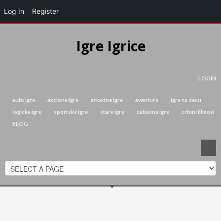
Log In
Register
Igre Igrice
LOGIN
auto igre
akcione igre
arkadne igre
avanture
igre za decu
logicke igre
sportske igre
stare igre
zabavne igre
crtani filmovi
BLOG