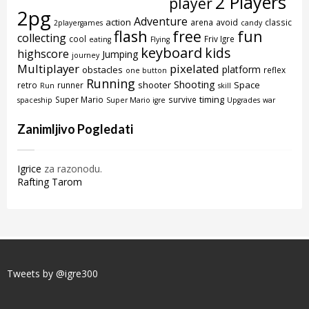
2 Players
player
2pg
Adventure
action
arena
avoid
classic
2playergames
candy
flash
free
fun
collecting
cool
Friv Igre
eating
Flying
keyboard
kids
highscore
Jumping
journey
Multiplayer
pixelated
platform
obstacles
reflex
one button
Running
Shooting
shooter
Space
retro
runner
Run
skill
timing
Super Mario
survive
spaceship
Super Mario igre
Upgrades
war
Zanimljivo Pogledati
Igrice
za razonodu.
Rafting Tarom
Tweets by @igre300