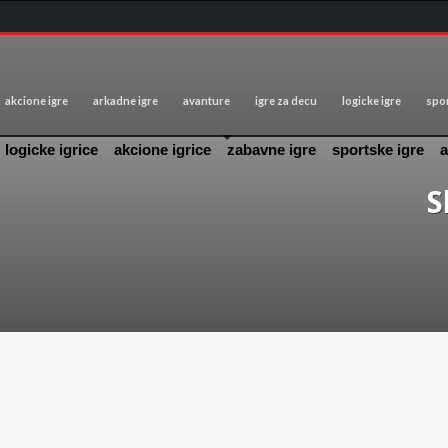
akcione igre
arkadne igre
avanture
igre za decu
logicke igre
spor
logicke igrice
akcione igrice
zabavne igre
sportske igre
a
S