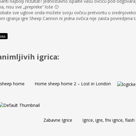
ariti najbolji rezultat? Jednostavno ispalite vašu ovčicu pod odgovar
, nisu sve „prepreke“ loše 🙂
obate sve uglove onda možete svoju ovčicu pretvoritu u srednjovekovnog
ikom igranja igre Sheep Cannon ni jedna ovčica nije zaista povredjena t
animljivih igrica:
sheep home
Home sheep home 2 – Lost in London
Zabavne Igrice
Igrice, igre, friv igrice, flas