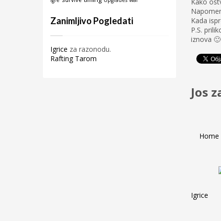
igre
Upgrades
war
Kako ostv
Napomena
Zanimljivo Pogledati
Kada ispr
P.S. pril
iznova 🙂
Igrice
za razonodu.
Rafting Tarom
Jos z
Home 
Igrice