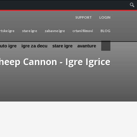
SUPPORT
LOGIN
tske igre
stare igre
zabavne igre
crtani filmovi
BLOG
uto igre
igre za decu
stare igre
avanture
heep Cannon - Igre Igrice