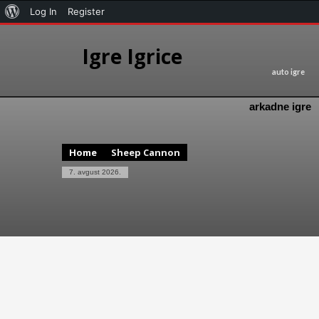
Log In
Register
Igre Igrice
auto igre
arkadne igre
Home
Sheep Cannon
7. avgust 2026.