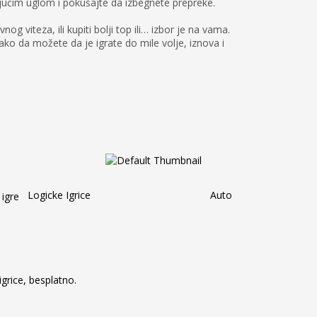
ajućim uglom i pokušajte da izbegnete prepreke.
 viteza, ili kupiti bolji top ili… izbor je na vama.
ako da možete da je igrate do mile volje, iznova i
Logicke Igrice
Auto
h igrice, besplatno.