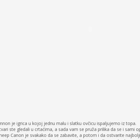
non je igrica u kojoj jednu malu i slatku ovčicu ispaljujemo iz topa.
vari ste gledali u crtaćima, a sada vam se pruža prilika da se i sami
 Sheep Canon je svakako da se zabavite, a potom i da ostvarite najbolji