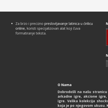
Za brzo i precizno
preslovljavanje latinica u ćirilicu
N
online
, koristi specijalizovan alat koji čuva
formatiranje teksta.
N
O Nama
Dobrodošli na našu stranic
arkadne igre, akcione igre,
igre. Velika kolekcija shoc
koja je po njegovom ukusu. 