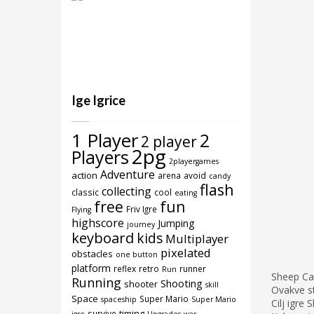
Ige Igrice
1 Player
2
2 player
2pg
Players
2playergames
Adventure
action
arena
avoid
candy
flash
collecting
classic
cool
eating
free
fun
Friv Igre
Flying
highscore
Jumping
journey
keyboard
kids
Multiplayer
pixelated
obstacles
one button
platform
reflex
retro
runner
Run
Sheep Can
Running
Shooting
shooter
skill
Ovakve st
Space
Super Mario
spaceship
Super Mario
Cilj igre
timing
survive