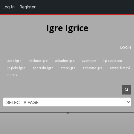
Log In
Register
Igre Igrice
LOGIN
auto igre
akcione igre
arkadne igre
avanture
igre za decu
logicke igre
sportske igre
stare igre
zabavne igre
crtani filmovi
BLOG