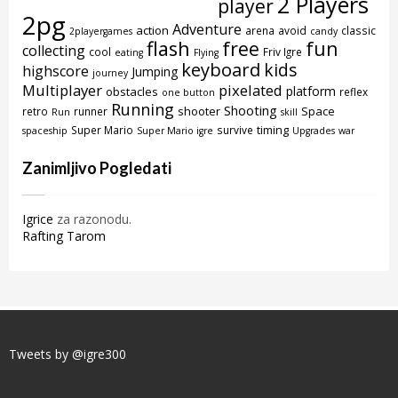
2 Players
player
2pg
Adventure
action
arena
avoid
classic
2playergames
candy
flash
free
fun
collecting
cool
Friv Igre
eating
Flying
keyboard
kids
highscore
Jumping
journey
Multiplayer
pixelated
platform
obstacles
reflex
one button
Running
Shooting
shooter
Space
retro
runner
Run
skill
timing
Super Mario
survive
spaceship
Super Mario igre
Upgrades
war
Zanimljivo Pogledati
Igrice
za razonodu.
Rafting Tarom
Tweets by @igre300