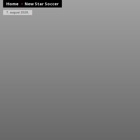
Home
New Star Soccer
7. avgust 2026.