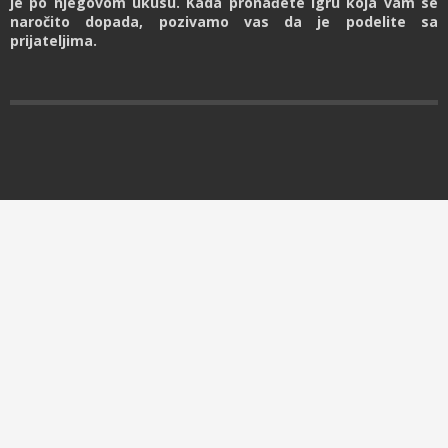
je po njegovom ukusu. Kada pronađete igru koja vam se
naročito dopada, pozivamo vas da je podelite sa
prijateljima.