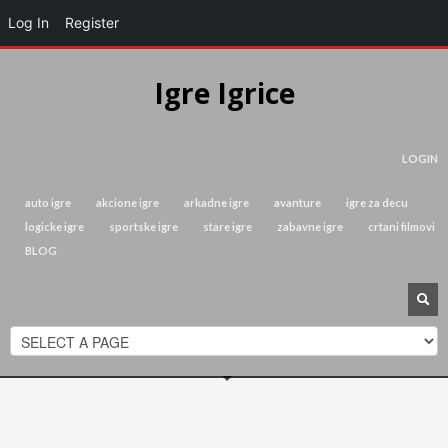
Log In
Register
Igre Igrice
LOGIN
auto igre
akcione igre
arkadne igre
avanture
igre za decu
logicke igre
sportske igre
stare igre
zabavne igre
crtani filmovi
BLOG