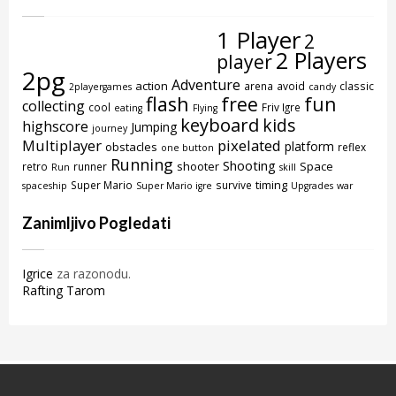
1 Player
2
2 Players
player
2pg
Adventure
action
arena
avoid
classic
2playergames
candy
flash
free
fun
collecting
cool
Friv Igre
eating
Flying
keyboard
kids
highscore
Jumping
journey
Multiplayer
pixelated
platform
obstacles
reflex
one button
Running
Shooting
shooter
Space
retro
runner
Run
skill
timing
Super Mario
survive
spaceship
Super Mario igre
Upgrades
war
Zanimljivo Pogledati
Igrice
za razonodu.
Rafting Tarom