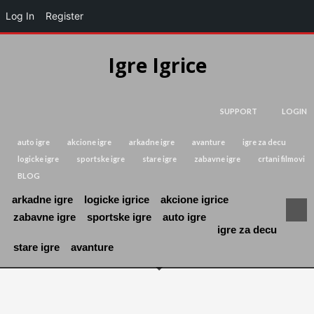
Log In
Register
Igre Igrice
SUPPORT
LOGIN
auto igre
akcione igre
arkadne igre
avanture
igre za decu
logicke igre
sportske igre
stare igre
zabavne igre
crtani filmovi
BLOG
arkadne igre
logicke igrice
akcione igrice
zabavne igre
sportske igre
auto igre
igre za decu
stare igre
avanture