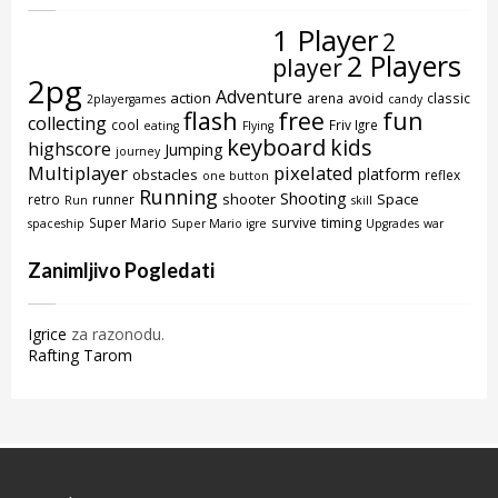
1 Player
2
2 Players
player
2pg
Adventure
action
arena
avoid
classic
2playergames
candy
flash
free
fun
collecting
cool
Friv Igre
eating
Flying
keyboard
kids
highscore
Jumping
journey
Multiplayer
pixelated
platform
obstacles
reflex
one button
Running
Shooting
shooter
Space
retro
runner
Run
skill
timing
Super Mario
survive
spaceship
Super Mario igre
Upgrades
war
Zanimljivo Pogledati
Igrice
za razonodu.
Rafting Tarom