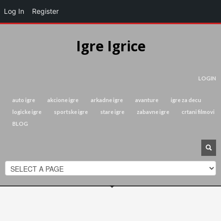
Log In
Register
Igre Igrice
LOGIN
auto igre
akcione igre
arkadne igre
avanture
igre za decu
logicke igre
sportske igre
stare igre
zabavne igre
crtani filmovi
BLOG