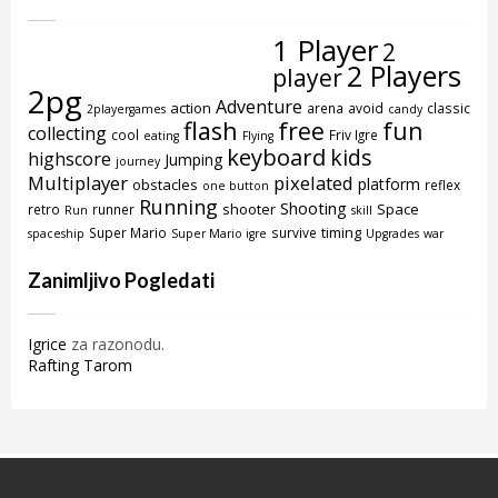
1 Player
2
2 Players
player
2pg
Adventure
action
arena
avoid
classic
2playergames
candy
flash
free
fun
collecting
cool
Friv Igre
eating
Flying
keyboard
kids
highscore
Jumping
journey
Multiplayer
pixelated
platform
obstacles
reflex
one button
Running
Shooting
shooter
Space
retro
runner
Run
skill
timing
Super Mario
survive
spaceship
Super Mario igre
Upgrades
war
Zanimljivo Pogledati
Igrice
za razonodu.
Rafting Tarom