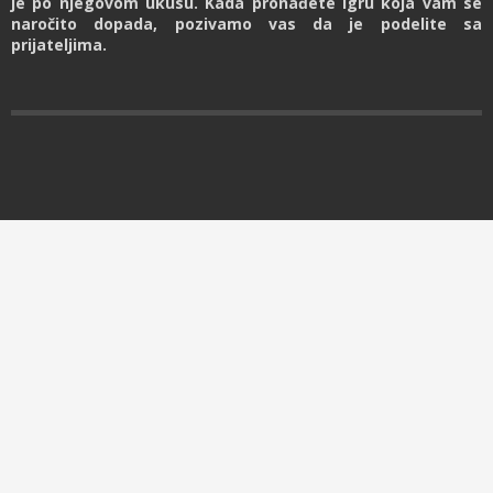
je po njegovom ukusu. Kada pronađete igru koja vam se
naročito dopada, pozivamo vas da je podelite sa
prijateljima.