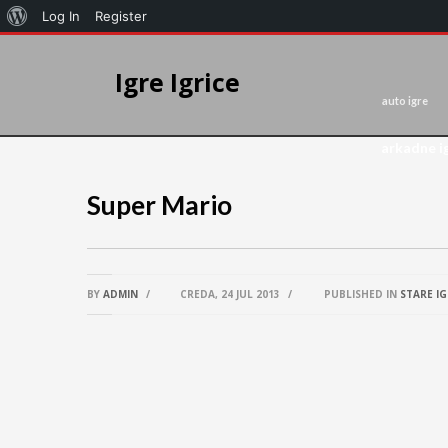
Log In
Register
Igre Igrice
auto igre
arkadne i
Super Mario
BY
ADMIN
/
CREDA, 24 JUL 2013
/
PUBLISHED IN
STARE IG