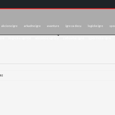
akcione igre
arkadne igre
avanture
igre za decu
logicke igre
spor
gre
logicke igrice
akcione igrice
zabavne igre
sportske igre
RE