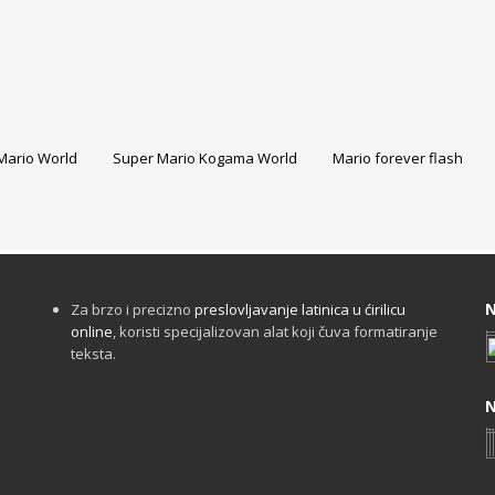
Mario World
Super Mario Kogama World
Mario forever flash
N
Za brzo i precizno
preslovljavanje latinica u ćirilicu
online
, koristi specijalizovan alat koji čuva formatiranje
teksta.
N