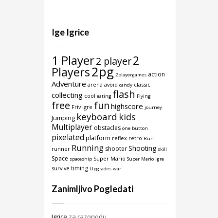
Ige Igrice
1 Player
2
2 player
2pg
Players
action
2playergames
Adventure
arena
avoid
classic
candy
flash
collecting
cool
eating
Flying
free
fun
highscore
Friv Igre
journey
keyboard
kids
Jumping
Multiplayer
obstacles
one button
pixelated
platform
reflex
retro
Run
Running
Shooting
shooter
runner
skill
Space
Super Mario
spaceship
Super Mario igre
timing
survive
Upgrades
war
Zanimljivo Pogledati
Igrice
za razonodu.