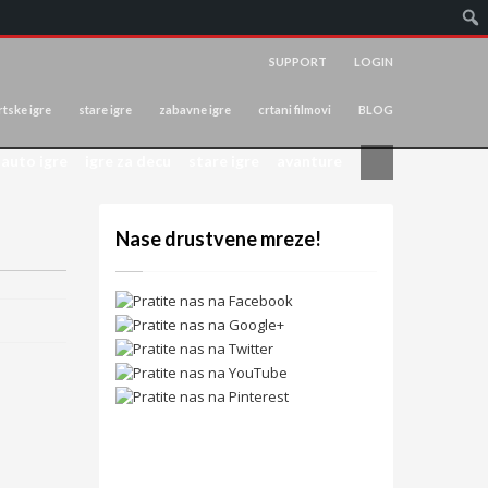
SUPPORT
LOGIN
tske igre
stare igre
zabavne igre
crtani filmovi
BLOG
auto igre
igre za decu
stare igre
avanture
Nase drustvene mreze!