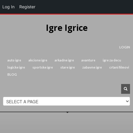
Log In
Register
Igre Igrice
LOGIN
auto igre
akcione igre
arkadne igre
avanture
igre za decu
logicke igre
sportske igre
stare igre
zabavne igre
crtani filmovi
BLOG