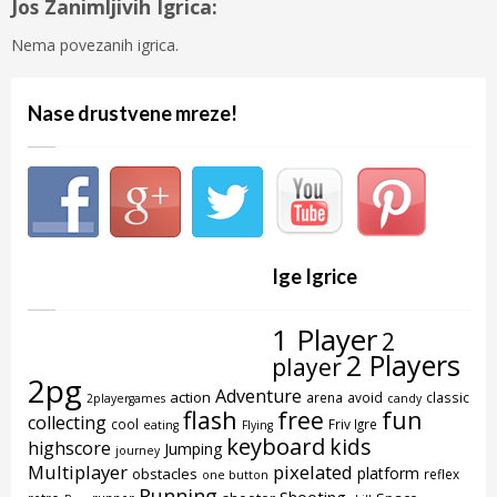
Jos Zanimljivih Igrica:
Nema povezanih igrica.
Nase drustvene mreze!
Ige Igrice
1 Player
2
2 Players
player
2pg
Adventure
action
arena
avoid
classic
2playergames
candy
flash
free
fun
collecting
cool
Friv Igre
eating
Flying
keyboard
kids
highscore
Jumping
journey
Multiplayer
pixelated
platform
obstacles
reflex
one button
Running