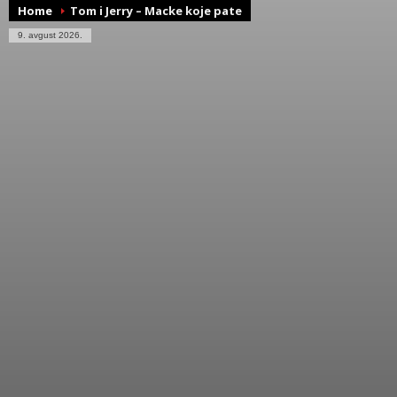
Home
Tom i Jerry – Macke koje pate
9. avgust 2026.