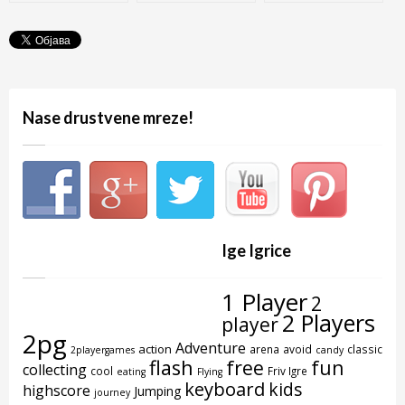
Painting
Nase drustvene mreze!
Ige Igrice
1 Player
2
2 Players
player
2pg
Adventure
action
arena
avoid
classic
2playergames
candy
flash
free
fun
collecting
cool
Friv Igre
eating
Flying
keyboard
kids
highscore
Jumping
journey