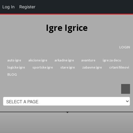
Log In
Register
Igre Igrice
LOGIN
auto igre
akcione igre
arkadne igre
avanture
igre za decu
logicke igre
sportske igre
stare igre
zabavne igre
crtani filmovi
BLOG