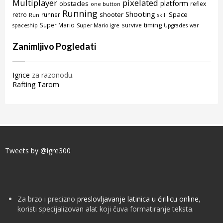
Multiplayer
pixelated
platform
obstacles
reflex
one button
Running
Shooting
shooter
Space
retro
runner
Run
skill
timing
Super Mario
survive
spaceship
Super Mario igre
Upgrades
war
Zanimljivo Pogledati
Igrice
za razonodu.
Rafting Tarom
Tweets by @igre300
Za brzo i precizno
preslovljavanje latinica u ćirilicu online
,
koristi specijalizovan alat koji čuva formatiranje teksta.