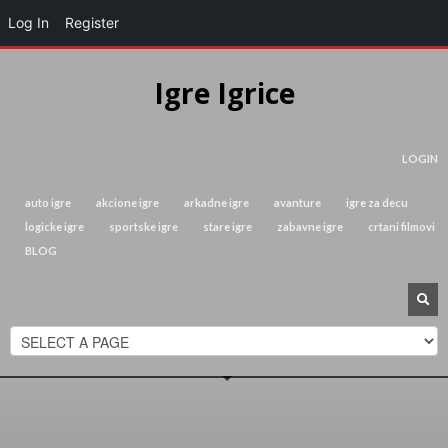
Log In
Register
Igre Igrice
LOGIN
auto igre
akcione igre
arkadne igre
avanture
igre za decu
logicke igre
sportske igre
stare igre
zabavne igre
crtani filmovi
BLOG