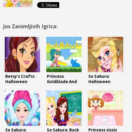
Jos Zanimljivih Igrica:
Betsy’s Crafts:
Princess
So Sakura:
Halloween
Goldblade And
Halloween
Candle Jar
The Dangerous
Water
So Sakura:
So Sakura: Back
Princess sissis