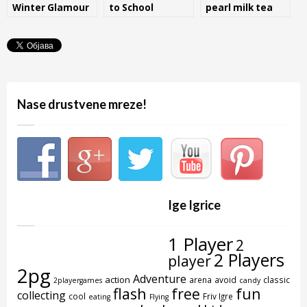
Winter Glamour
to School
pearl milk tea
shop
Nase drustvene mreze!
Ige Igrice
1 Player
2
2 Players
player
2pg
Adventure
action
arena
avoid
classic
2playergames
candy
flash
free
fun
collecting
cool
Friv Igre
eating
Flying