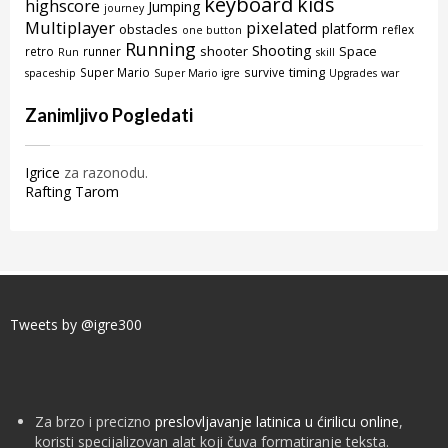
keyboard
kids
highscore
Jumping
journey
Multiplayer
pixelated
platform
obstacles
reflex
one button
Running
Shooting
shooter
Space
retro
runner
Run
skill
timing
Super Mario
survive
spaceship
Super Mario igre
Upgrades
war
Zanimljivo Pogledati
Igrice
za razonodu.
Rafting Tarom
Tweets by @igre300
Za brzo i precizno
preslovljavanje latinica u ćirilicu online
,
koristi specijalizovan alat koji čuva formatiranje teksta.