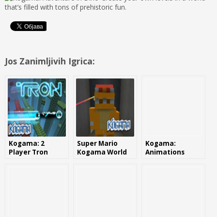
that’s filled with tons of prehistoric fun.
Jos Zanimljivih Igrica:
Kogama: 2
Super Mario
Kogama:
Player Tron
Kogama World
Animations