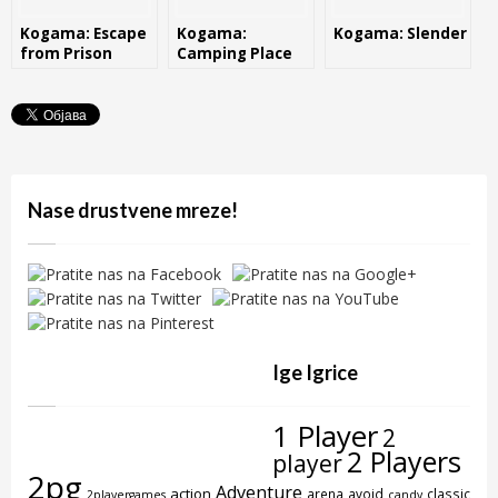
Kogama: Escape
Kogama:
Kogama: Slender
from Prison
Camping Place
Nase drustvene mreze!
Ige Igrice
1 Player
2
2 Players
player
2pg
Adventure
action
arena
avoid
classic
2playergames
candy