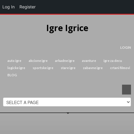
Log In
Register
Igre Igrice
LOGIN
auto igre
akcione igre
arkadne igre
avanture
igre za decu
logicke igre
sportske igre
stare igre
zabavne igre
crtani filmovi
BLOG