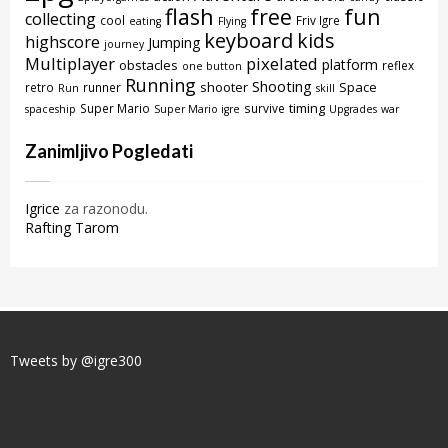
flash
free
fun
collecting
cool
Friv Igre
eating
Flying
keyboard
kids
highscore
Jumping
journey
Multiplayer
pixelated
platform
obstacles
reflex
one button
Running
Shooting
shooter
Space
retro
runner
Run
skill
timing
Super Mario
survive
spaceship
Super Mario igre
Upgrades
war
Zanimljivo Pogledati
Igrice
za razonodu.
Rafting Tarom
Tweets by @igre300