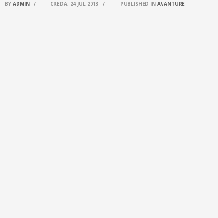
BY
ADMIN
/
CREDA, 24 JUL 2013
/
PUBLISHED IN
AVANTURE