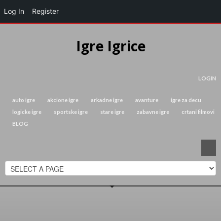
Log In
Register
Igre Igrice
LOGIN
auto igre
akcione igre
arkadne igre
avanture
igre za decu
logicke igre
sportske igre
stare igre
zabavne igre
crtani filmovi
BLOG