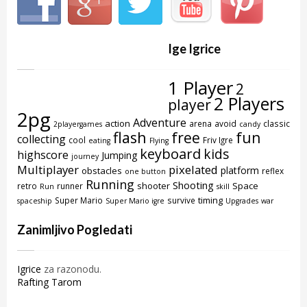
Ige Igrice
1 Player
2
2 Players
player
2pg
Adventure
action
arena
avoid
classic
2playergames
candy
flash
free
fun
collecting
cool
Friv Igre
eating
Flying
keyboard
kids
highscore
Jumping
journey
Multiplayer
pixelated
platform
obstacles
reflex
one button
Running
Shooting
shooter
Space
retro
runner
Run
skill
timing
Super Mario
survive
spaceship
Super Mario igre
Upgrades
war
Zanimljivo Pogledati
Igrice
za razonodu.
Rafting Tarom