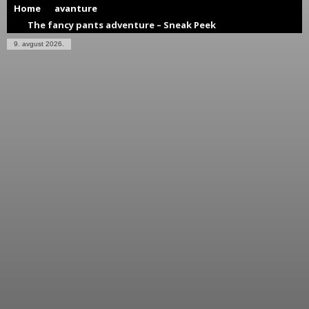
Home
avanture
The fancy pants adventure – Sneak Peek
9. avgust 2026.