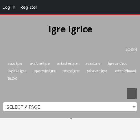
Log In
Register
Igre Igrice
LOGIN
auto igre
akcione igre
arkadne igre
avanture
igre za decu
logicke igre
sportske igre
stare igre
zabavne igre
crtani filmovi
BLOG