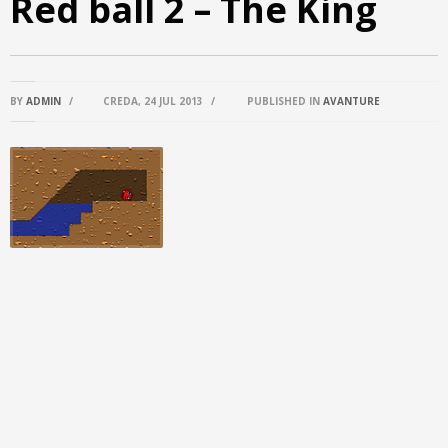
Red ball 2 – The King
BY
ADMIN
/
CREDA, 24 JUL 2013
/
PUBLISHED IN
AVANTURE