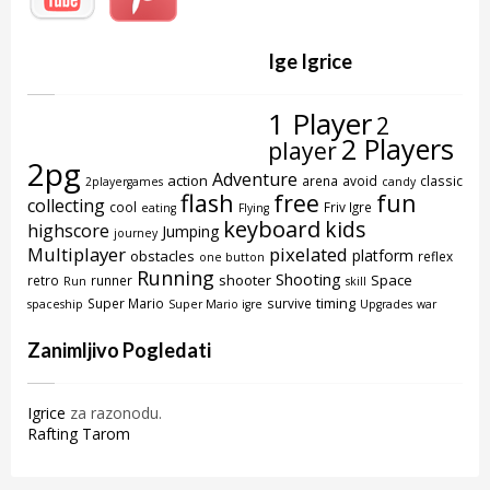
Ige Igrice
1 Player
2
2 Players
player
2pg
Adventure
action
arena
avoid
classic
2playergames
candy
flash
free
fun
collecting
cool
Friv Igre
eating
Flying
keyboard
kids
highscore
Jumping
journey
Multiplayer
pixelated
platform
obstacles
reflex
one button
Running
Shooting
shooter
Space
retro
runner
Run
skill
timing
Super Mario
survive
spaceship
Super Mario igre
Upgrades
war
Zanimljivo Pogledati
Igrice
za razonodu.
Rafting Tarom