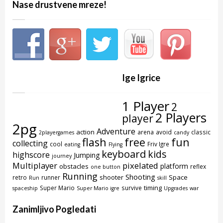
Nase drustvene mreze!
Ige Igrice
1 Player
2
2 Players
player
2pg
Adventure
action
arena
avoid
classic
2playergames
candy
flash
free
fun
collecting
cool
Friv Igre
eating
Flying
keyboard
kids
highscore
Jumping
journey
Multiplayer
pixelated
platform
obstacles
reflex
one button
Running
Shooting
shooter
Space
retro
runner
Run
skill
timing
Super Mario
survive
spaceship
Super Mario igre
Upgrades
war
Zanimljivo Pogledati