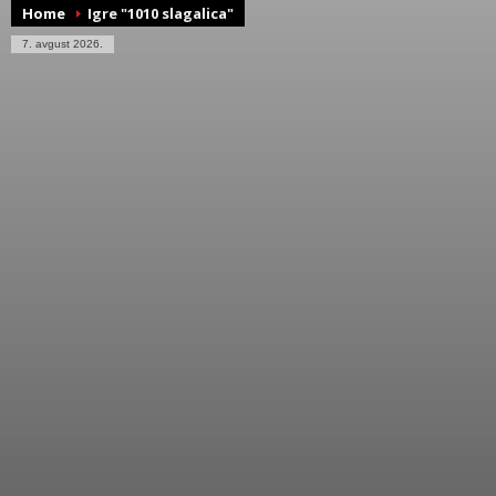
Home
Igre "1010 slagalica"
7. avgust 2026.