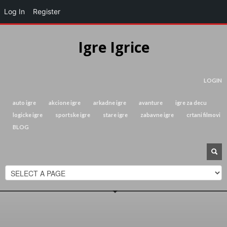
Log In
Register
Igre Igrice
LOGIN
auto igre
akcione igre
arkadne igre
avanture
igre za decu
logicke igre
sportske igre
stare igre
zabavne igre
crtani filmovi
BLOG