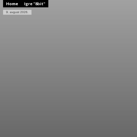
Home
Igre "8bit"
9. avgust 2026.