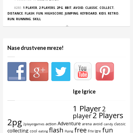
IGRE:
1 PLAYER
,
2 PLAYERS
,
2PG
,
8BIT
,
AVOID
,
CLASSIC
,
COLLECT
,
DISTANCE
,
FLASH
,
FUN
,
HIGHSCORE
,
JUMPING
,
KEYBOARD
,
KIDS
,
RETRO
,
RUN
,
RUNNING
,
SKILL
Nase drustvene mreze!
Ige Igrice
1 Player
2
2 Players
player
2pg
Adventure
action
arena
avoid
classic
2playergames
candy
flash
free
fun
collecting
cool
Friv Igre
eating
Flying