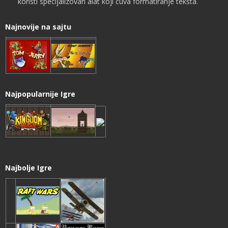
koristi specijalizovan alat koji čuva formatiranje teksta.
Najnovije na sajtu
Najpopularnije Igre
Najbolje Igre