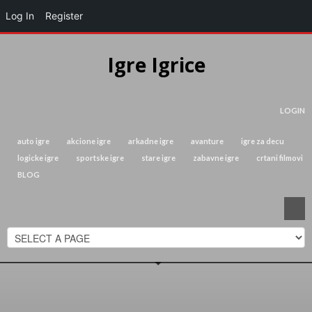
Log In
Register
Igre Igrice
LOGIN
auto igre
akcione igre
arkadne igre
avanture
igre za decu
logicke igre
sportske igre
stare igre
zabavne igre
crtani filmovi
BLOG