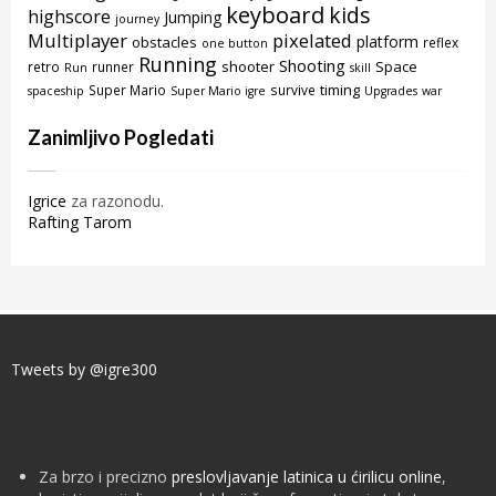
keyboard
kids
highscore
Jumping
journey
Multiplayer
pixelated
platform
obstacles
reflex
one button
Running
Shooting
shooter
Space
retro
runner
Run
skill
timing
Super Mario
survive
spaceship
Super Mario igre
Upgrades
war
Zanimljivo Pogledati
Igrice
za razonodu.
Rafting Tarom
Tweets by @igre300
Za brzo i precizno
preslovljavanje latinica u ćirilicu online
,