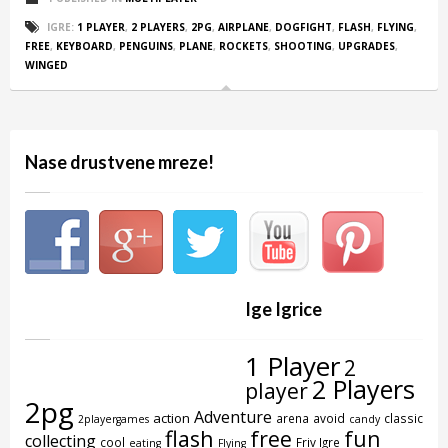
IGRE:
1 PLAYER
,
2 PLAYERS
,
2PG
,
AIRPLANE
,
DOGFIGHT
,
FLASH
,
FLYING
,
FREE
,
KEYBOARD
,
PENGUINS
,
PLANE
,
ROCKETS
,
SHOOTING
,
UPGRADES
,
WINGED
Nase drustvene mreze!
Ige Igrice
1 Player
2
2 Players
player
2pg
Adventure
action
arena
avoid
classic
2playergames
candy
flash
free
fun
collecting
cool
Friv Igre
eating
Flying