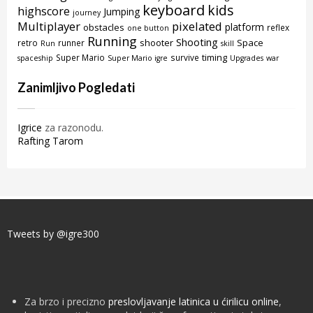
keyboard
kids
highscore
Jumping
journey
Multiplayer
pixelated
platform
obstacles
reflex
one button
Running
Shooting
shooter
Space
retro
runner
Run
skill
timing
Super Mario
survive
spaceship
Super Mario igre
Upgrades
war
Zanimljivo Pogledati
Igrice
za razonodu.
Rafting Tarom
Tweets by @igre300
Za brzo i precizno
preslovljavanje latinica u ćirilicu online
,