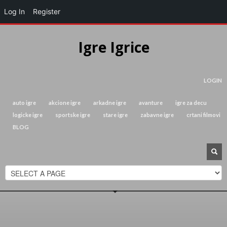
Log In
Register
Igre Igrice
LOGIN
auto igre
akcione igre
arkadne igre
avanture
igre za decu
logicke igre
sportske igre
stare igre
zabavne igre
crtani filmovi
BLOG