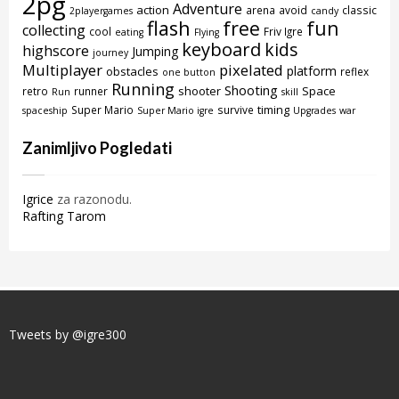
2pg
Adventure
action
arena
avoid
classic
2playergames
candy
flash
free
fun
collecting
cool
Friv Igre
eating
Flying
keyboard
kids
highscore
Jumping
journey
Multiplayer
pixelated
platform
obstacles
reflex
one button
Running
Shooting
shooter
Space
retro
runner
Run
skill
timing
Super Mario
survive
spaceship
Super Mario igre
Upgrades
war
Zanimljivo Pogledati
Igrice
za razonodu.
Rafting Tarom
Tweets by @igre300