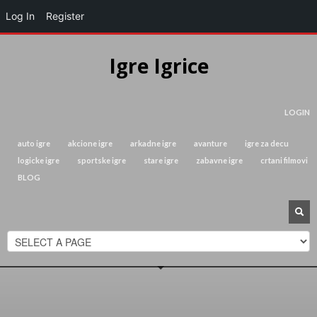
Log In
Register
Igre Igrice
LOGIN
auto igre
akcione igre
arkadne igre
avanture
igre za decu
logicke igre
sportske igre
stare igre
zabavne igre
crtani filmovi
BLOG