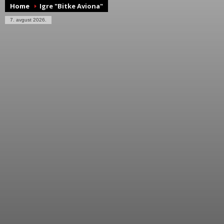
Home
Igre "Bitke Aviona"
7. avgust 2026.