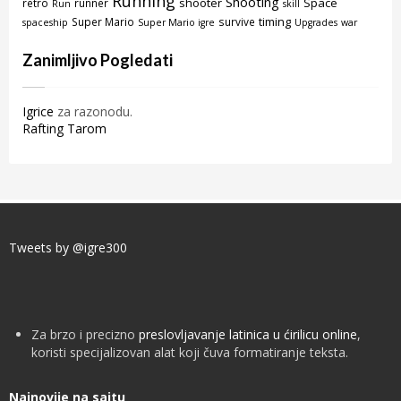
Running
Shooting
shooter
Space
retro
runner
Run
skill
timing
Super Mario
survive
spaceship
Super Mario igre
Upgrades
war
Zanimljivo Pogledati
Igrice
za razonodu.
Rafting Tarom
Tweets by @igre300
Za brzo i precizno
preslovljavanje latinica u ćirilicu online
,
koristi specijalizovan alat koji čuva formatiranje teksta.
Najnovije na sajtu