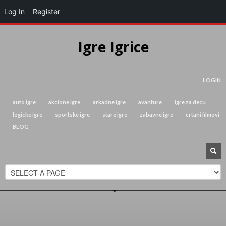
Log In
Register
Igre Igrice
LOGIN
auto igre
akcione igre
arkadne igre
avanture
igre za decu
logicke igre
sportske igre
stare igre
zabavne igre
crtani filmovi
BLOG