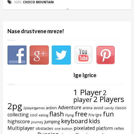
IGRE:
CHOCO MOUNTAIN
Nase drustvene mreze!
Ige Igrice
1 Player
2
2 Players
player
2pg
Adventure
action
arena
avoid
classic
2playergames
candy
flash
free
fun
collecting
cool
Friv Igre
eating
Flying
keyboard
kids
highscore
Jumping
journey
Multiplayer
pixelated
platform
obstacles
reflex
one button