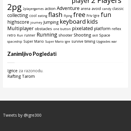
player
2pg
Adventure
action
arena
avoid
classic
2playergames
candy
flash
free
fun
collecting
cool
Friv Igre
eating
Flying
keyboard
kids
highscore
Jumping
journey
Multiplayer
pixelated
platform
obstacles
reflex
one button
Running
Shooting
shooter
Space
retro
runner
Run
skill
timing
Super Mario
survive
spaceship
Super Mario igre
Upgrades
war
Zanimljivo Pogledati
Igrice
za razonodu.
Rafting Tarom
Tweets by @igre300