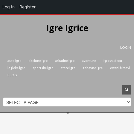
Log In
Register
Igre Igrice
LOGIN
auto igre
akcione igre
arkadne igre
avanture
igre za decu
logicke igre
sportske igre
stare igre
zabavne igre
crtani filmovi
BLOG