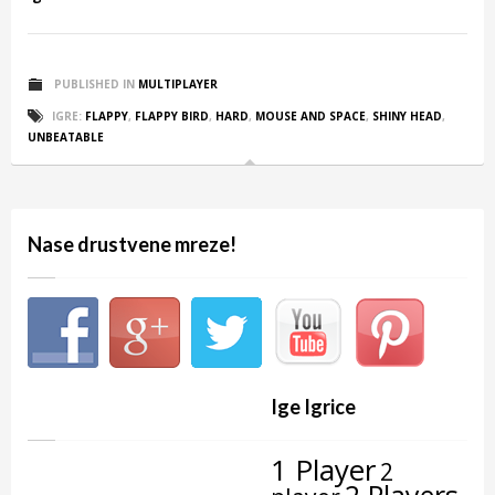
PUBLISHED IN
MULTIPLAYER
IGRE:
FLAPPY
,
FLAPPY BIRD
,
HARD
,
MOUSE AND SPACE
,
SHINY HEAD
,
UNBEATABLE
Nase drustvene mreze!
Ige Igrice
1 Player
2
2 Players