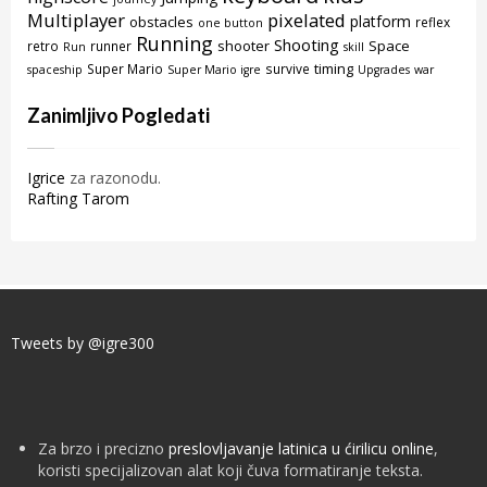
Multiplayer
pixelated
platform
obstacles
reflex
one button
Running
Shooting
shooter
Space
retro
runner
Run
skill
timing
Super Mario
survive
spaceship
Super Mario igre
Upgrades
war
Zanimljivo Pogledati
Igrice
za razonodu.
Rafting Tarom
Tweets by @igre300
Za brzo i precizno
preslovljavanje latinica u ćirilicu online
,
koristi specijalizovan alat koji čuva formatiranje teksta.