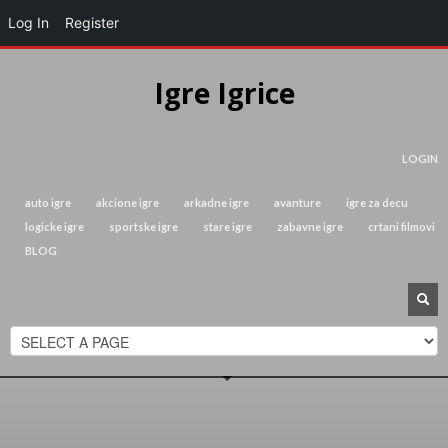
Log In
Register
Igre Igrice
LOGIN
auto igre
akcione igre
arkadne igre
avanture
igre za decu
logicke igre
sportske igre
stare igre
zabavne igre
crtani filmovi
BLOG