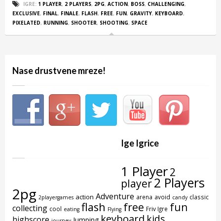
IGRE:
1 PLAYER
,
2 PLAYERS
,
2PG
,
ACTION
,
BOSS
,
CHALLENGING
,
EXCLUSIVE
,
FINAL
,
FINALE
,
FLASH
,
FREE
,
FUN
,
GRAVITY
,
KEYBOARD
,
PIXELATED
,
RUNNING
,
SHOOTER
,
SHOOTING
,
SPACE
Nase drustvene mreze!
Ige Igrice
1 Player
2
2 Players
player
2pg
Adventure
action
arena
avoid
classic
2playergames
candy
flash
free
fun
collecting
cool
Friv Igre
eating
Flying
keyboard
kids
highscore
Jumping
journey