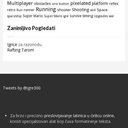
Multiplayer
pixelated
platform
obstacles
reflex
one button
Running
Shooting
shooter
Space
retro
runner
Run
skill
timing
Super Mario
survive
spaceship
Super Mario igre
Upgrades
war
Zanimljivo Pogledati
Igrice
za razonodu.
Rafting Tarom
Tweets by @igre300
Za brzo i precizno
preslovljavanje latinica u ćirilicu online
,
koristi specijalizovan alat koji čuva formatiranje teksta.