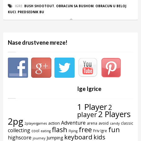
IGRE:
BUSH SHOOTOUT
,
OBRACUN SA BUSHOM
,
OBRACUN U BELOJ
KUCI
,
PREDSEDNIK BU
Nase drustvene mreze!
Ige Igrice
1 Player
2
2 Players
player
2pg
Adventure
action
arena
avoid
classic
2playergames
candy
flash
free
fun
collecting
cool
Friv Igre
eating
Flying
keyboard
kids
highscore
Jumping
journey