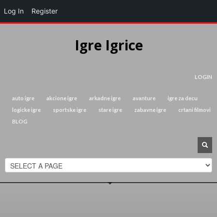
Log In
Register
Igre Igrice
LOGIN
auto igre
akcione igre
arkadne igre
avanture
igre za decu
logicke igre
sportske igre
stare igre
zabavne igre
crtani filmovi
BLOG