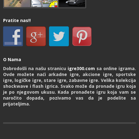
Pratite nas!!
O Nama
Dobrodošli na našu stranicu
igre300.com
sa online igrama.
Ovde možete naći arkadne igre, akcione igre, sportske
igre, logičke igre, stare igre, zabavne igre. Velika kolekcija
shockwave i flash igrica. Svako može da pronađe igru koja
je po njegovom ukusu. Kada pronađete igru koja vam se
naročito dopada, pozivamo vas da je podelite sa
prijateljima.