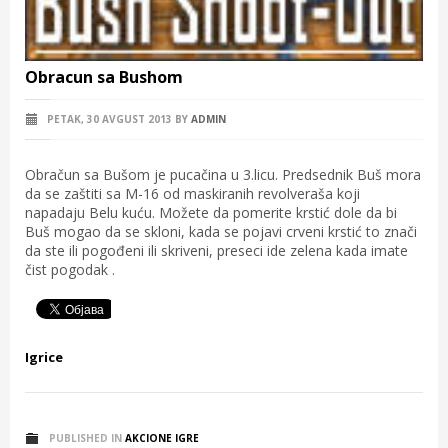
Obracun sa Bushom
PETAK, 30 AVGUST 2013
BY
ADMIN
Obračun sa Bušom je pucačina u 3.licu. Predsednik Buš mora
da se zaštiti sa M-16 od maskiranih revolveraša koji
napadaju Belu kuću. Možete da pomerite krstić dole da bi
Buš mogao da se skloni, kada se pojavi crveni krstić to znači
da ste ili pogođeni ili skriveni, preseci ide zelena kada imate
čist pogodak .
Igrice
PUBLISHED IN
AKCIONE IGRE