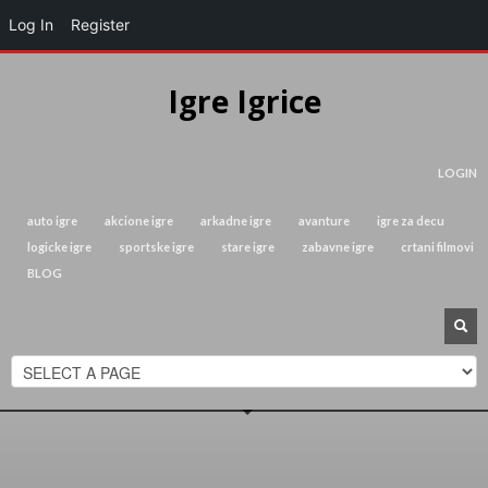
Log In
Register
Igre Igrice
LOGIN
auto igre
akcione igre
arkadne igre
avanture
igre za decu
logicke igre
sportske igre
stare igre
zabavne igre
crtani filmovi
BLOG