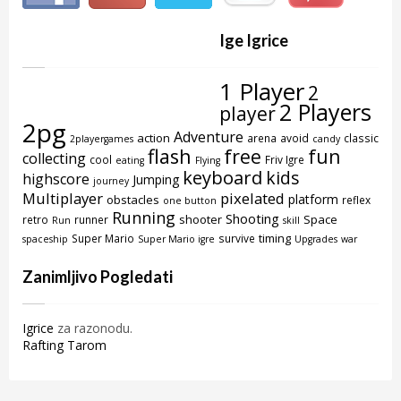
Ige Igrice
1 Player
2
2 Players
player
2pg
Adventure
action
arena
avoid
classic
2playergames
candy
flash
free
fun
collecting
cool
Friv Igre
eating
Flying
keyboard
kids
highscore
Jumping
journey
Multiplayer
pixelated
platform
obstacles
reflex
one button
Running
Shooting
shooter
Space
retro
runner
Run
skill
timing
Super Mario
survive
spaceship
Super Mario igre
Upgrades
war
Zanimljivo Pogledati
Igrice
za razonodu.
Rafting Tarom