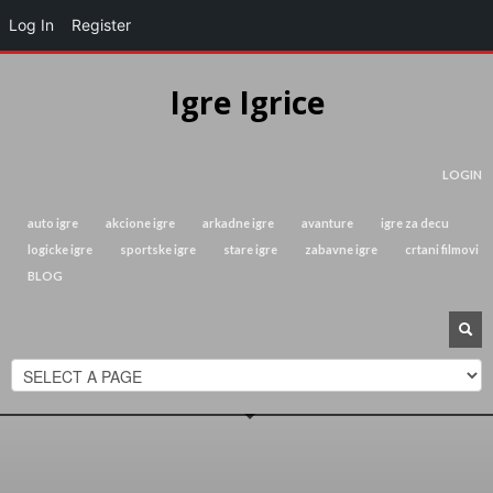
Log In
Register
Igre Igrice
LOGIN
auto igre
akcione igre
arkadne igre
avanture
igre za decu
logicke igre
sportske igre
stare igre
zabavne igre
crtani filmovi
BLOG