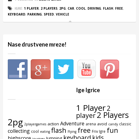
IGRE:
1 PLAYER
,
2 PLAYERS
,
2PG
,
CAR
,
COOL
,
DRIVING
,
FLASH
,
FREE
,
KEYBOARD
,
PARKING
,
SPEED
,
VEHICLE
Nase drustvene mreze!
Ige Igrice
1 Player
2
2 Players
player
2pg
Adventure
action
arena
avoid
classic
2playergames
candy
flash
free
fun
collecting
cool
Friv Igre
eating
Flying
keyboard
kids
highscore
Jumping
journey