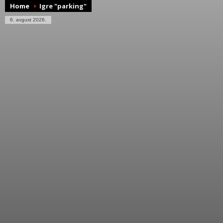
Home
Igre "parking"
6. avgust 2026.