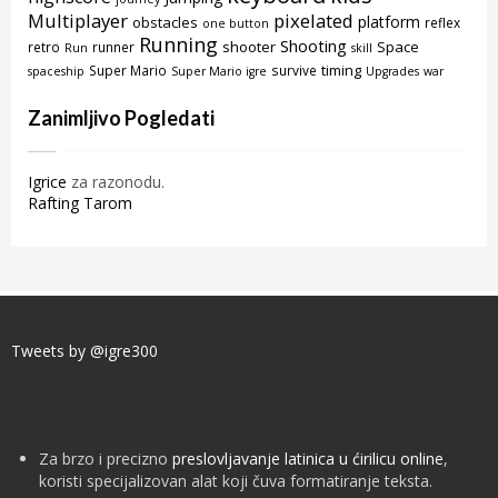
Multiplayer
pixelated
platform
obstacles
reflex
one button
Running
Shooting
shooter
Space
retro
runner
Run
skill
timing
Super Mario
survive
spaceship
Super Mario igre
Upgrades
war
Zanimljivo Pogledati
Igrice
za razonodu.
Rafting Tarom
Tweets by @igre300
Za brzo i precizno
preslovljavanje latinica u ćirilicu online
,
koristi specijalizovan alat koji čuva formatiranje teksta.