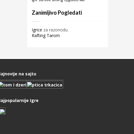
igre
Upgrades
war
Zanimljivo Pogledati
Igrice
za razonodu.
Rafting Tarom
ajnovije na sajtu
ajpopularnije Igre