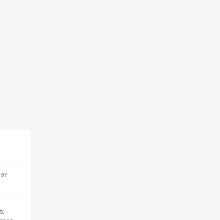
BY
a: