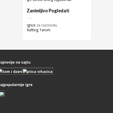
igre
Upgrades
war
Zanimljivo Pogledati
Igrice
za razonodu.
Rafting Tarom
ajnovije na sajtu
ajpopularnije Igre