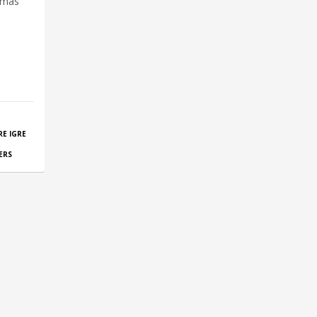
Xmas
RE IGRE
ERS