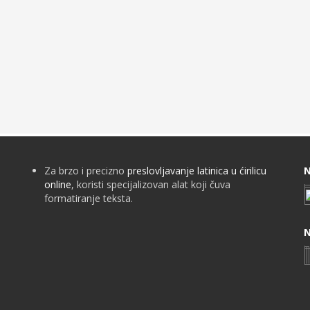
Za brzo i precizno
preslovljavanje latinica u ćirilicu
N
online
, koristi specijalizovan alat koji čuva
formatiranje teksta.
N