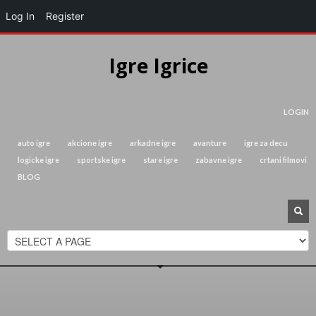
Log In
Register
Igre Igrice
LOGIN
auto igre
akcione igre
arkadne igre
avanture
igre za decu
logicke igre
sportske igre
stare igre
zabavne igre
crtani filmovi
BLOG