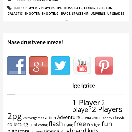
IGRE:
1 PLAYER
,
2 PLAYERS
,
2PG
,
BOSS
,
CATS
,
FLYING
,
FREE
,
FUN
,
GALACTIC
,
SHOOTER
,
SHOOTING
,
SPACE
,
SPACESHIP
,
UNIVERSE
,
UPGRADES
Nase drustvene mreze!
Ige Igrice
1 Player
2
2 Players
player
2pg
Adventure
action
arena
avoid
classic
2playergames
candy
flash
free
fun
collecting
cool
Friv Igre
eating
Flying
keyboard
kids
highscore
Jumping
journey