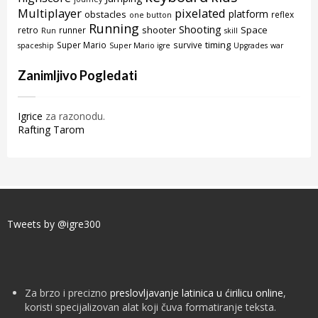
Multiplayer
pixelated
platform
obstacles
reflex
one button
Running
Shooting
shooter
Space
retro
runner
Run
skill
timing
Super Mario
survive
spaceship
Super Mario igre
Upgrades
war
Zanimljivo Pogledati
Igrice
za razonodu.
Rafting Tarom
Tweets by @igre300
Za brzo i precizno
preslovljavanje latinica u ćirilicu online
,
koristi specijalizovan alat koji čuva formatiranje teksta.