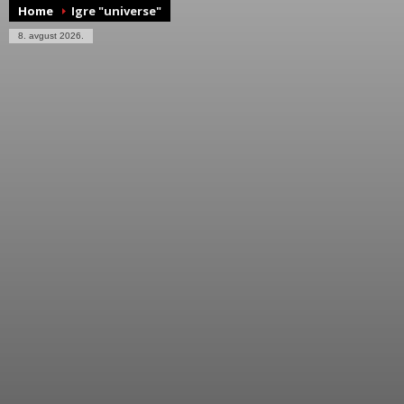
Home
Igre "universe"
8. avgust 2026.