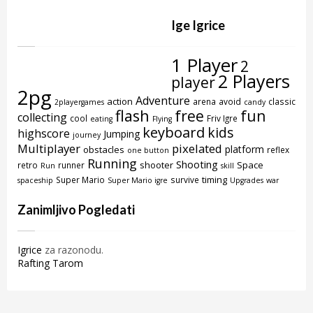
Ige Igrice
1 Player
2
2 Players
player
2pg
Adventure
action
arena
avoid
classic
2playergames
candy
flash
free
fun
collecting
cool
Friv Igre
eating
Flying
keyboard
kids
highscore
Jumping
journey
Multiplayer
pixelated
platform
obstacles
reflex
one button
Running
Shooting
shooter
Space
retro
runner
Run
skill
timing
Super Mario
survive
spaceship
Super Mario igre
Upgrades
war
Zanimljivo Pogledati
Igrice
za razonodu.
Rafting Tarom