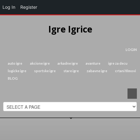
Log In
Register
Igre Igrice
LOGIN
auto igre
akcione igre
arkadne igre
avanture
igre za decu
logicke igre
sportske igre
stare igre
zabavne igre
crtani filmovi
BLOG