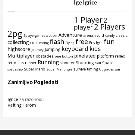
Ige Igrice
1 Player
2
2 Players
player
2pg
Adventure
action
arena
avoid
classic
2playergames
candy
flash
free
fun
collecting
cool
Friv Igre
eating
Flying
keyboard
kids
highscore
Jumping
journey
Multiplayer
pixelated
platform
obstacles
reflex
one button
Running
Shooting
shooter
Space
retro
runner
Run
skill
timing
Super Mario
survive
spaceship
Super Mario igre
Upgrades
war
Zanimljivo Pogledati
Igrice
za razonodu.
Rafting Tarom