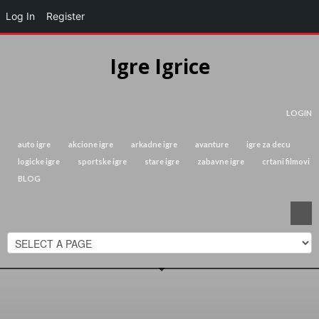
Log In
Register
Igre Igrice
LOGIN
auto igre
akcione igre
arkadne igre
avanture
igre za decu
logicke igre
sportske igre
stare igre
zabavne igre
crtani filmovi
BLOG