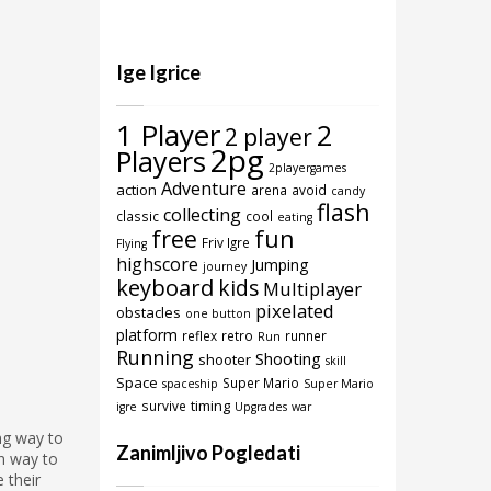
Ige Igrice
1 Player
2
2 player
2pg
Players
2playergames
Adventure
action
arena
avoid
candy
flash
collecting
classic
cool
eating
free
fun
Friv Igre
Flying
highscore
Jumping
journey
keyboard
kids
Multiplayer
pixelated
obstacles
one button
platform
reflex
retro
runner
Run
Running
Shooting
shooter
skill
Space
Super Mario
spaceship
Super Mario
timing
survive
igre
Upgrades
war
ng way to
Zanimljivo Pogledati
un way to
 their