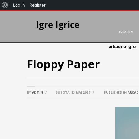
Log In
Register
Igre Igrice
auto igre
arkadne igre
Floppy Paper
BY
ADMIN
/
SUBOTA, 23 MAJ 2026
/
PUBLISHED IN
ARCAD