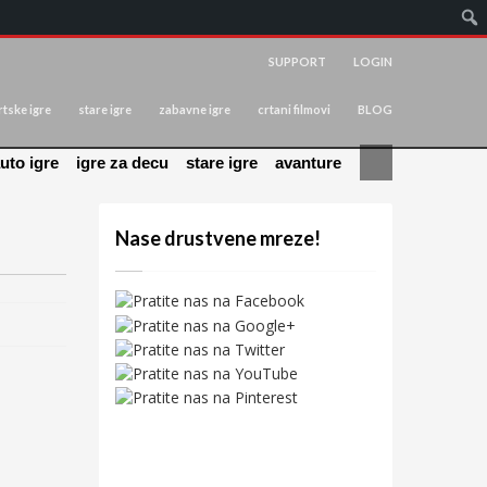
SUPPORT
LOGIN
tske igre
stare igre
zabavne igre
crtani filmovi
BLOG
uto igre
igre za decu
stare igre
avanture
Nase drustvene mreze!