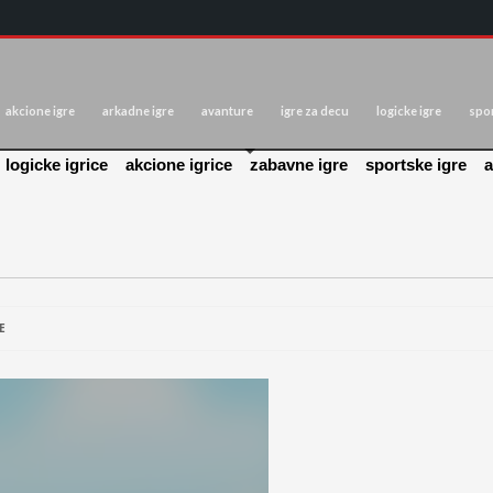
akcione igre
arkadne igre
avanture
igre za decu
logicke igre
spor
logicke igrice
akcione igrice
zabavne igre
sportske igre
a
E