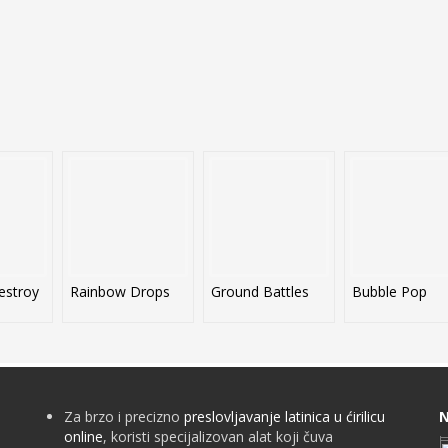
estroy
Rainbow Drops
Ground Battles
Bubble Pop
Za brzo i precizno
preslovljavanje latinica u ćirilicu
N
online
, koristi specijalizovan alat koji čuva