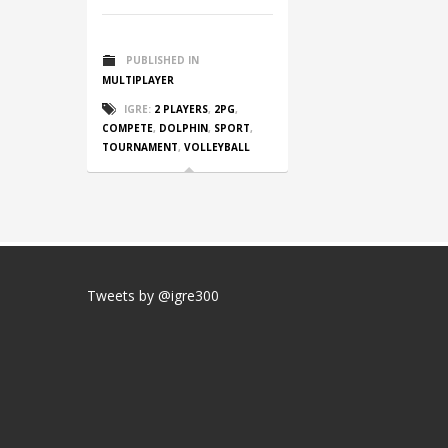
PUBLISHED IN
MULTIPLAYER
IGRE:
2 PLAYERS
,
2PG
,
COMPETE
,
DOLPHIN
,
SPORT
,
TOURNAMENT
,
VOLLEYBALL
Tweets by @igre300