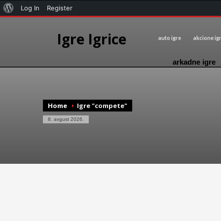
Log In
Register
Igre Igrice
auto igre
akcione ig
arkadne igre
Home
Igre "compete"
8. avgust 2026.