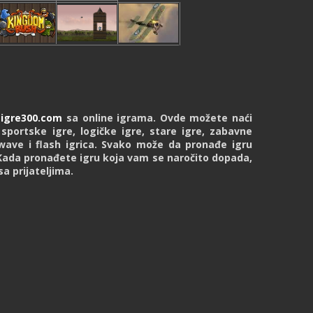
u
igre300.com
sa online igrama. Ovde možete naći
 sportske igre, logičke igre, stare igre, zabavne
kwave i flash igrica. Svako može da pronađe igru
Kada pronađete igru koja vam se naročito dopada,
a prijateljima.