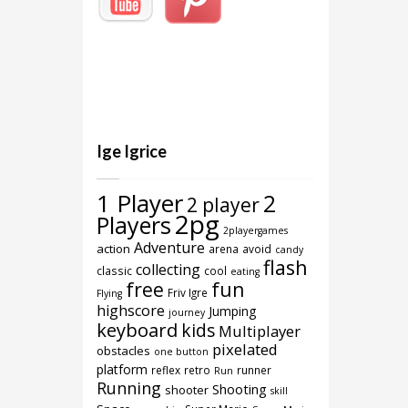
Ige Igrice
1 Player
2
2 player
2pg
Players
2playergames
Adventure
action
arena
avoid
candy
flash
collecting
classic
cool
eating
free
fun
Friv Igre
Flying
highscore
Jumping
journey
keyboard
kids
Multiplayer
pixelated
obstacles
one button
platform
reflex
retro
runner
Run
Running
Shooting
shooter
skill