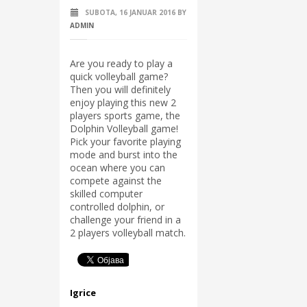
SUBOTA, 16 JANUAR 2016
BY
ADMIN
Are you ready to play a
quick volleyball game?
Then you will definitely
enjoy playing this new 2
players sports game, the
Dolphin Volleyball game!
Pick your favorite playing
mode and burst into the
ocean where you can
compete against the
skilled computer
controlled dolphin, or
challenge your friend in a
2 players volleyball match.
Igrice