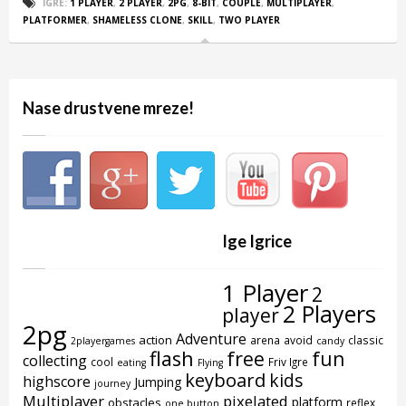
IGRE:
1 PLAYER
,
2 PLAYER
,
2PG
,
8-BIT
,
COUPLE
,
MULTIPLAYER
,
PLATFORMER
,
SHAMELESS CLONE
,
SKILL
,
TWO PLAYER
Nase drustvene mreze!
Ige Igrice
1 Player
2
2 Players
player
2pg
Adventure
action
arena
avoid
classic
2playergames
candy
flash
free
fun
collecting
cool
Friv Igre
eating
Flying
keyboard
kids
highscore
Jumping
journey
Multiplayer
pixelated
platform
obstacles
reflex
one button