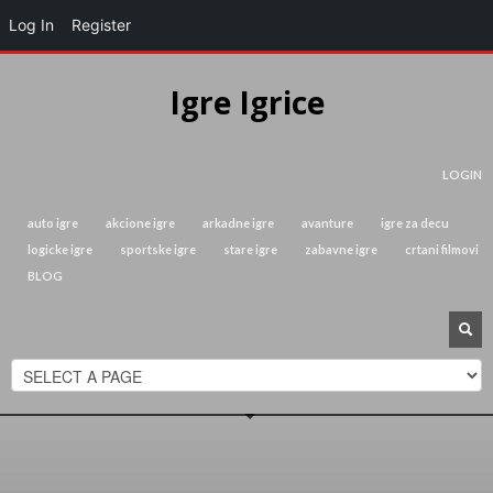
Log In
Register
Igre Igrice
LOGIN
auto igre
akcione igre
arkadne igre
avanture
igre za decu
logicke igre
sportske igre
stare igre
zabavne igre
crtani filmovi
BLOG