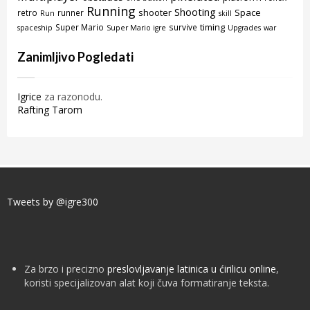
Running
Shooting
shooter
Space
retro
runner
Run
skill
timing
Super Mario
survive
spaceship
Super Mario igre
Upgrades
war
Zanimljivo Pogledati
Igrice
za razonodu.
Rafting Tarom
Tweets by @igre300
Za brzo i precizno
preslovljavanje latinica u ćirilicu online
,
koristi specijalizovan alat koji čuva formatiranje teksta.