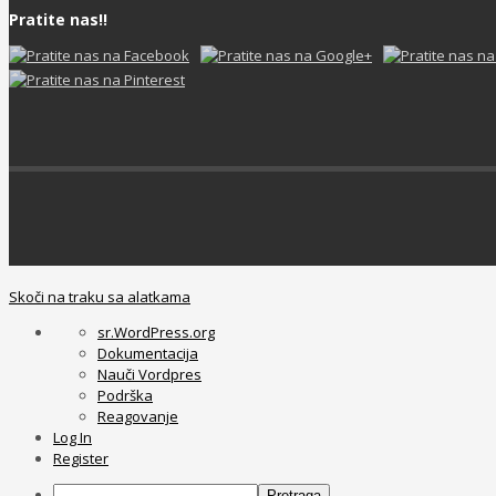
Pratite nas!!
Skoči na traku sa alatkama
sr.WordPress.org
Dokumentacija
Nauči Vordpres
Podrška
Reagovanje
Log In
Register