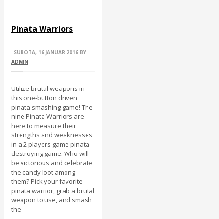
Pinata Warriors
SUBOTA, 16 JANUAR 2016
BY
ADMIN
Utilize brutal weapons in
this one-button driven
pinata smashing game! The
nine Pinata Warriors are
here to measure their
strengths and weaknesses
in a 2 players game pinata
destroying game. Who will
be victorious and celebrate
the candy loot among
them? Pick your favorite
pinata warrior, grab a brutal
weapon to use, and smash
the