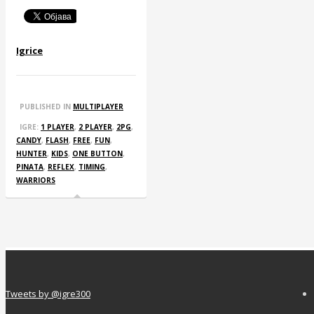
Igrice
PUBLISHED IN
MULTIPLAYER
IGRE:
1 PLAYER
,
2 PLAYER
,
2PG
,
CANDY
,
FLASH
,
FREE
,
FUN
,
HUNTER
,
KIDS
,
ONE BUTTON
,
PINATA
,
REFLEX
,
TIMING
,
WARRIORS
Tweets by @igre300