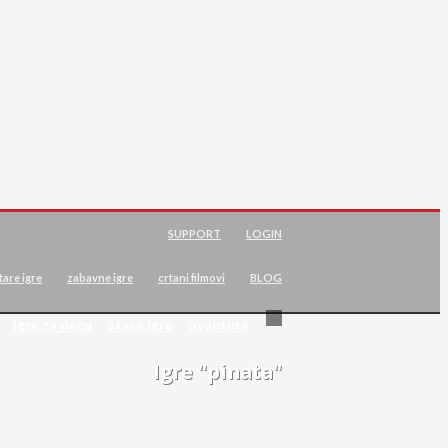
SUPPORT
LOGIN
tare igre
zabavne igre
crtani filmovi
BLOG
igre za decu
stare igre
avanture
Igre "pinata"