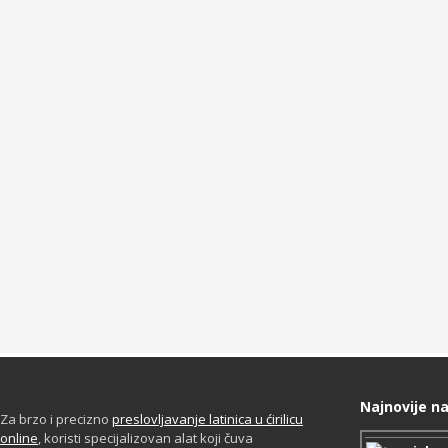
Najnovije na
Za brzo i precizno
preslovljavanje latinica u ćirilicu
online
, koristi specijalizovan alat koji čuva