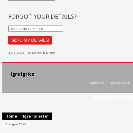
FORGOT YOUR DETAILS?
AAH, WAIT, I REMEMBER NOW!
Igre Igrice
auto igre
akcione igre
arkadne igre
logic
Home
Igre "pinata"
7. avgust 2026.