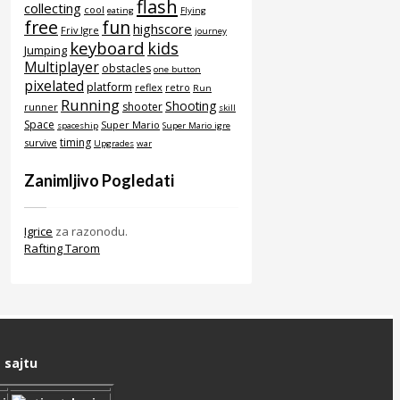
flash
collecting
cool
eating
Flying
free
fun
highscore
Friv Igre
journey
keyboard
kids
Jumping
Multiplayer
obstacles
one button
pixelated
platform
reflex
retro
Run
Running
Shooting
shooter
runner
skill
Space
Super Mario
spaceship
Super Mario igre
timing
survive
Upgrades
war
Zanimljivo Pogledati
Igrice
za razonodu.
Rafting Tarom
 sajtu