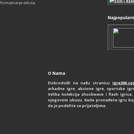
formatiranje teksta.
Najpopularni
O Nama
Dobrodošli na našu stranicu
igre300.c
arkadne igre, akcione igre, sportske igre
Velika kolekcija shockwave i flash igric
njegovom ukusu. Kada pronađete igru ko
da je podelite sa prijateljima.