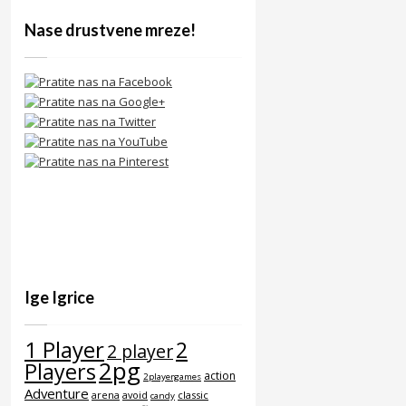
Nase drustvene mreze!
Ige Igrice
1 Player
2
2 player
2pg
Players
action
2playergames
Adventure
arena
avoid
classic
candy