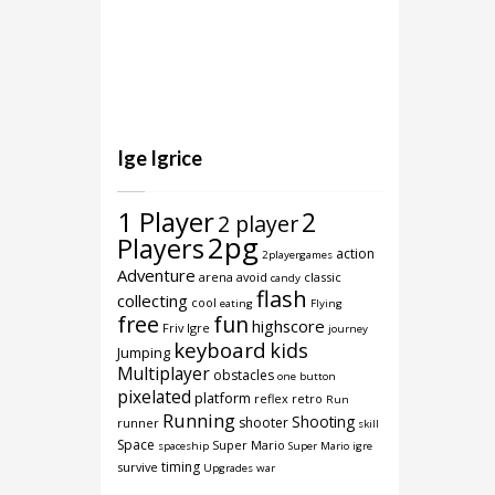
Ige Igrice
1 Player
2
2 player
2pg
Players
action
2playergames
Adventure
arena
avoid
classic
candy
flash
collecting
cool
eating
Flying
free
fun
highscore
Friv Igre
journey
keyboard
kids
Jumping
Multiplayer
obstacles
one button
pixelated
platform
reflex
retro
Run
Running
Shooting
shooter
runner
skill
Space
Super Mario
spaceship
Super Mario igre
timing
survive
Upgrades
war