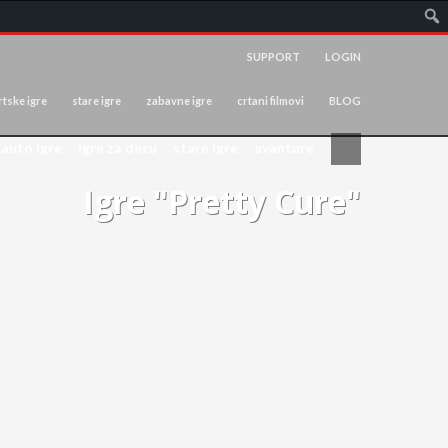
SUPPORT
LOGIN
tske igre
stare igre
zabavne igre
crtani filmovi
BLOG
auto igre
igre za decu
stare igre
avanture
Igre "Pretty Cure"