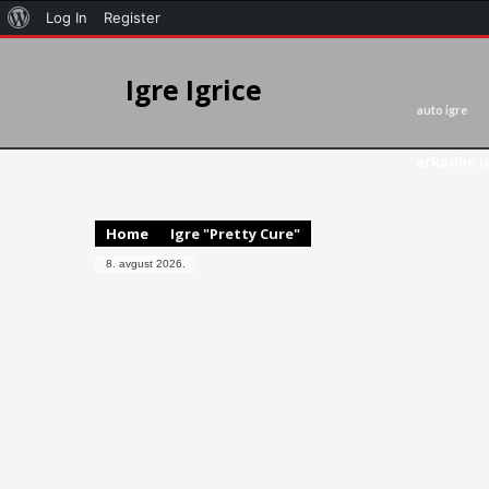
Log In
Register
Igre Igrice
auto igre
arkadne i
Home
Igre "Pretty Cure"
8. avgust 2026.