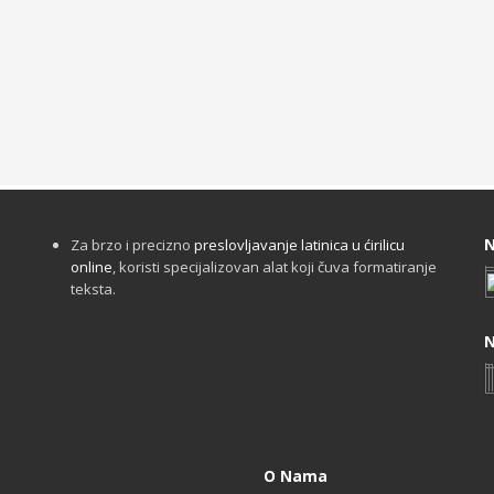
N
Za brzo i precizno
preslovljavanje latinica u ćirilicu
online
, koristi specijalizovan alat koji čuva formatiranje
teksta.
N
O Nama