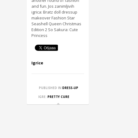
another round of fashion
and fun. Jos zanimljivih
igrica: Bratz doll dressup
makeover Fashion Star
Seashell Queen Christmas
Edition 2 So Sakura: Cute
Princess
Igrice
PUBLISHED IN
DRESS-UP
IGRE:
PRETTY CURE