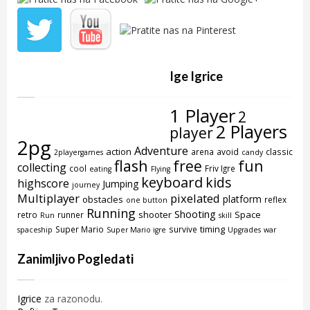
Ige Igrice
1 Player
2
2 Players
player
2pg
Adventure
action
arena
avoid
classic
2playergames
candy
flash
free
fun
collecting
cool
Friv Igre
eating
Flying
keyboard
kids
highscore
Jumping
journey
Multiplayer
pixelated
platform
obstacles
reflex
one button
Running
Shooting
shooter
Space
retro
runner
Run
skill
timing
Super Mario
survive
spaceship
Super Mario igre
Upgrades
war
Zanimljivo Pogledati
Igrice
za razonodu.