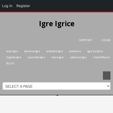
Log In
Register
Igre Igrice
SUPPORT
LOGIN
auto igre
akcione igre
arkadne igre
avanture
igre za decu
logicke igre
sportske igre
stare igre
zabavne igre
crtani filmovi
BLOG