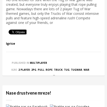
created, but everyone truly enjoys playing that rope pulling
game. Nowadays there are lots of 2 player Tug of War
themed games, but only the Trucks of War consist intensive
pulls and feature high-speed adrenaline rush! Compete
against one of your friends, or
Igrice
PUBLISHED IN
MULTIPLAYER
IGRE:
2 PLAYER
,
2PG
,
PULL
,
ROPE
,
TRUCK
,
TUG
,
TUGWAR
,
WAR
Nase drustvene mreze!