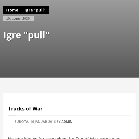
Home
Igre "pull"
10. avgust 2026.
Igre "pull"
Trucks of War
SUBOTA, 16 JANUAR 2016
BY
ADMIN
No one knows for sure when the Tug of War game was