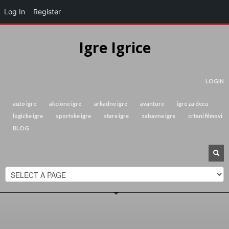
Log In
Register
Igre Igrice
LOGIN
auto igre
akcione igre
arkadne igre
avanture
igre za decu
logicke igre
sportske igre
stare igre
zabavne igre
crtani filmovi
BLOG