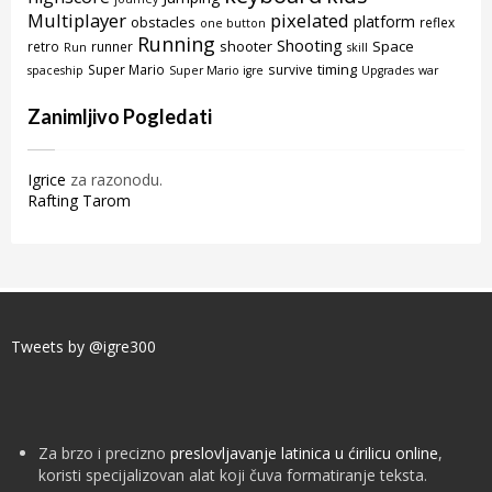
Multiplayer
pixelated
platform
obstacles
reflex
one button
Running
Shooting
shooter
Space
retro
runner
Run
skill
timing
Super Mario
survive
spaceship
Super Mario igre
Upgrades
war
Zanimljivo Pogledati
Igrice
za razonodu.
Rafting Tarom
Tweets by @igre300
Za brzo i precizno
preslovljavanje latinica u ćirilicu online
,
koristi specijalizovan alat koji čuva formatiranje teksta.