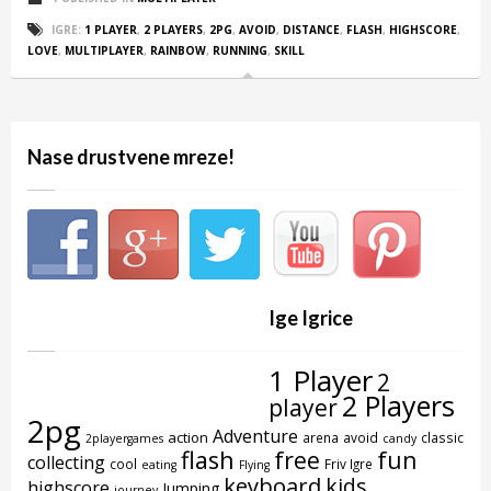
IGRE:
1 PLAYER
,
2 PLAYERS
,
2PG
,
AVOID
,
DISTANCE
,
FLASH
,
HIGHSCORE
,
LOVE
,
MULTIPLAYER
,
RAINBOW
,
RUNNING
,
SKILL
Nase drustvene mreze!
Ige Igrice
1 Player
2
2 Players
player
2pg
Adventure
action
arena
avoid
classic
2playergames
candy
flash
free
fun
collecting
cool
Friv Igre
eating
Flying
keyboard
kids
highscore
Jumping
journey