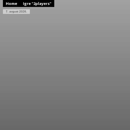
Home
Igre "2players"
7. avgust 2026.