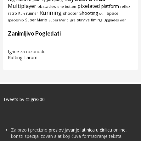
Multiplayer
pixelated
platform
obstacles
reflex
one button
Running
Shooting
shooter
Space
retro
runner
Run
skill
timing
Super Mario
survive
spaceship
Super Mario igre
Upgrades
war
Zanimljivo Pogledati
Igrice
za razonodu.
Rafting Tarom
Tweets by @igre300
Za brzo i precizno
preslovljavanje latinica u ćirilicu online
,
koristi specijalizovan alat koji čuva formatiranje teksta.