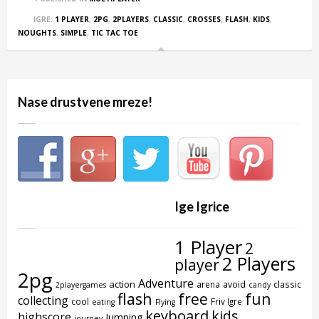
IGRE:
1 PLAYER
,
2PG
,
2PLAYERS
,
CLASSIC
,
CROSSES
,
FLASH
,
KIDS
,
NOUGHTS
,
SIMPLE
,
TIC TAC TOE
Nase drustvene mreze!
Ige Igrice
1 Player
2
2 Players
player
2pg
Adventure
action
arena
avoid
classic
2playergames
candy
flash
free
fun
collecting
cool
Friv Igre
eating
Flying
keyboard
kids
highscore
Jumping
journey