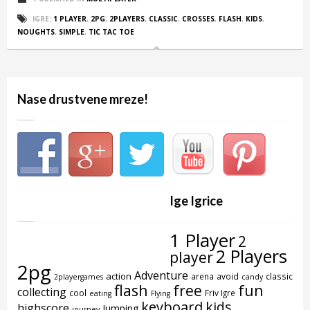
IGRE:
1 PLAYER
,
2PG
,
2PLAYERS
,
CLASSIC
,
CROSSES
,
FLASH
,
KIDS
,
NOUGHTS
,
SIMPLE
,
TIC TAC TOE
Nase drustvene mreze!
Ige Igrice
1 Player
2
2 Players
player
2pg
Adventure
action
arena
avoid
classic
2playergames
candy
flash
free
fun
collecting
cool
Friv Igre
eating
Flying
keyboard
kids
highscore
Jumping
journey