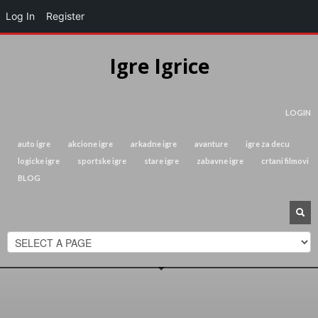
Log In
Register
Igre Igrice
LOGIN
auto igre
akcione igre
arkadne igre
avanture
igre za decu
logicke igre
sportske igre
stare igre
zabavne igre
crtani filmovi
BLOG