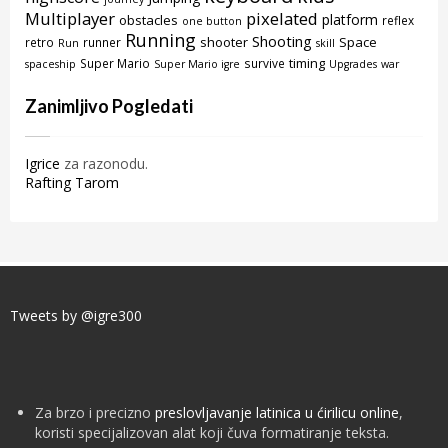
Multiplayer
pixelated
platform
obstacles
reflex
one button
Running
Shooting
shooter
Space
retro
runner
Run
skill
timing
Super Mario
survive
spaceship
Super Mario igre
Upgrades
war
Zanimljivo Pogledati
Igrice
za razonodu.
Rafting Tarom
Tweets by @igre300
Za brzo i precizno
preslovljavanje latinica u ćirilicu online
,
koristi specijalizovan alat koji čuva formatiranje teksta.