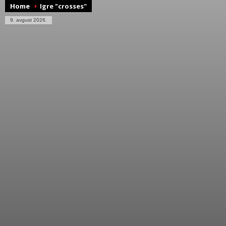
Home
Igre "crosses"
9. avgust 2026.